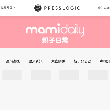
集團品牌
廣告查詢
產前產後
健康資訊
家庭關係
親子好去處
專欄