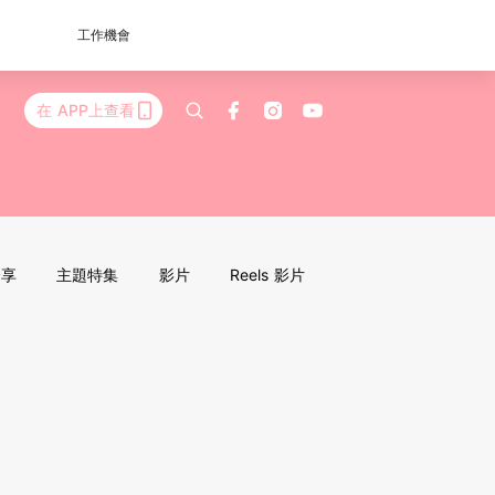
工作機會
在 APP上查看
分享
主題特集
影片
Reels 影片