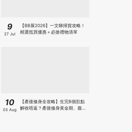
9
【BB展2026】一文睇掃貨攻略！
精選抵買優惠＋必搶禮物清單
27 Jul
10
【產後修身全攻略】生完B個肚點
解收唔返？產後修身黃金期、腹直
03 Aug
肌分離、紮肚定做機一次睇