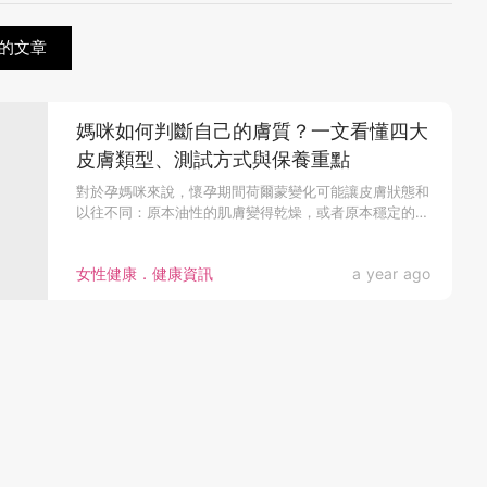
的文章
媽咪如何判斷自己的膚質？一文看懂四大
皮膚類型、測試方式與保養重點
對於孕媽咪來說，懷孕期間荷爾蒙變化可能讓皮膚狀態和
以往不同：原本油性的肌膚變得乾燥，或者原本穩定的膚
質突然開始敏感泛紅。...
女性健康．健康資訊
a year ago