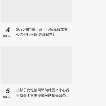
4
2026澳門親子遊！10個免費放電
公園排行榜(附詳細資料)
09 Jul
5
想幫子女報讀兩間幼稚園？小心得
不償失！前喇沙書院副校長趙榮
08 Jul
德：先問自己能否解決這3大問
題！