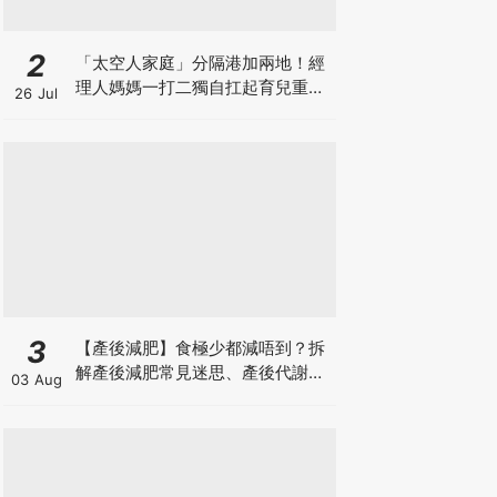
2
「太空人家庭」分隔港加兩地！經
理人媽媽一打二獨自扛起育兒重
26 Jul
擔！Stephanie｜經理人｜太空人
家庭｜職場媽媽
3
【產後減肥】食極少都減唔到？拆
解產後減肥常見迷思、產後代謝、
03 Aug
水腫原因＋淋巴引流、Onda Pro
修身攻略