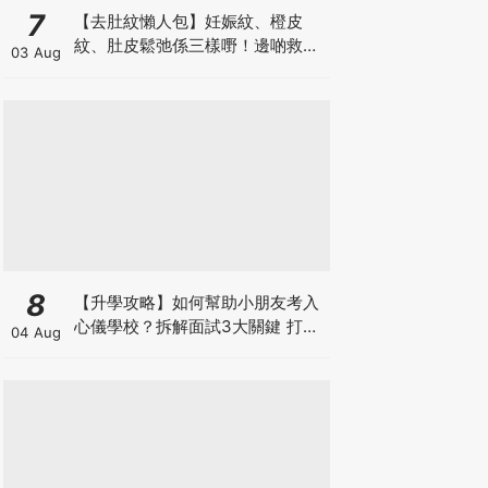
7
【去肚紋懶人包】妊娠紋、橙皮
紋、肚皮鬆弛係三樣嘢！邊啲救得
03 Aug
返、邊啲只能淡化？
8
【升學攻略】如何幫助小朋友考入
心儀學校？拆解面試3大關鍵 打好
04 Aug
多元智能發展的營養基礎