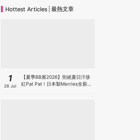
最熱文章
Hottest Articles
1
【夏季BB展2026】拒絕夏日汗疹
紅Pat Pat！日本製Merries全新超
28 Jul
吸安睡褲挑戰全晚零外漏 皇牌
First Premium系列買1送1！