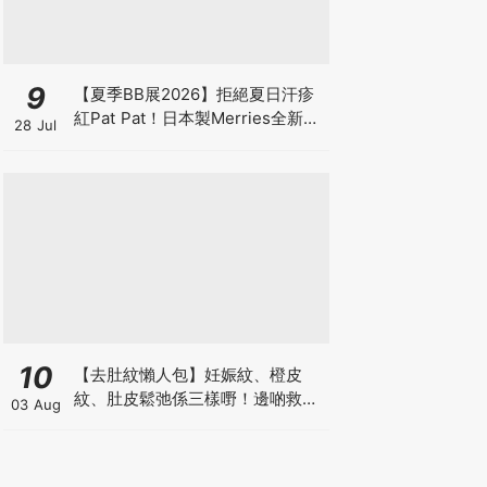
9
【夏季BB展2026】拒絕夏日汗疹
紅Pat Pat！日本製Merries全新超
28 Jul
吸安睡褲挑戰全晚零外漏 皇牌
First Premium系列買1送1！
10
【去肚紋懶人包】妊娠紋、橙皮
紋、肚皮鬆弛係三樣嘢！邊啲救得
03 Aug
返、邊啲只能淡化？