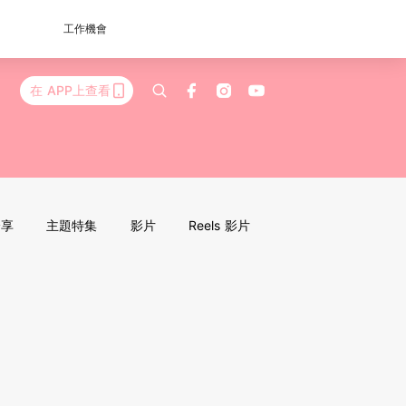
工作機會
在 APP上查看
分享
主題特集
影片
Reels 影片