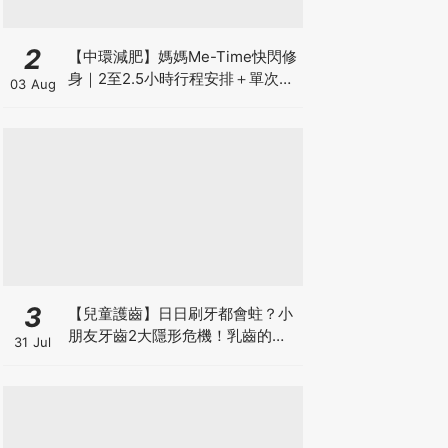
2
【中環減肥】媽媽Me-Time快閃修
身｜2至2.5小時行程安排＋單次收
03 Aug
費攻略
3
【兒童護齒】日日刷牙都會蛀？小
朋友牙齒2大隱形危機！乳齒的琺
31 Jul
瑯質比成人薄弱50%！選牙膏要睇
含氟量！