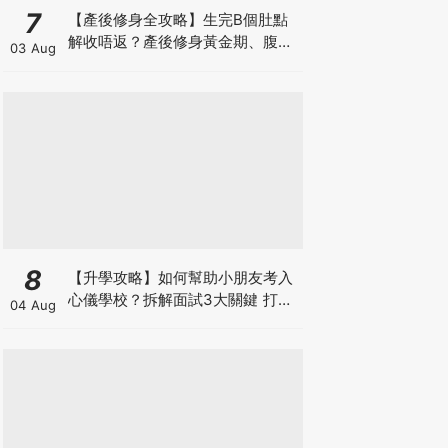
7
【產後修身全攻略】生完B個肚點
解收唔返？產後修身黃金期、腹直
03 Aug
肌分離、紮肚定做機一次睇
8
【升學攻略】如何幫助小朋友考入
心儀學校？拆解面試3大關鍵 打好
04 Aug
多元智能發展的營養基礎