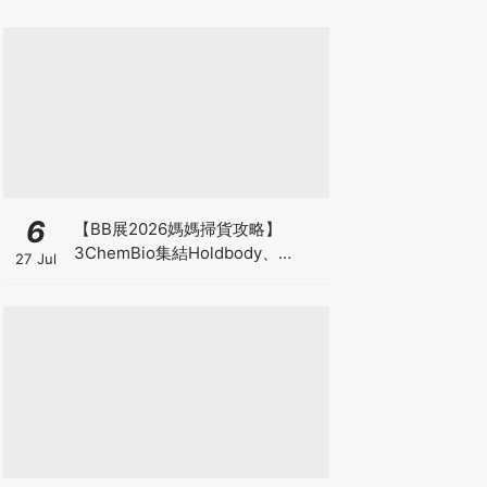
6
【BB展2026媽媽掃貨攻略】
3ChemBio集結Holdbody、
27 Jul
ProVen、森下仁丹、Return人氣
品牌激減！低至18折＋買3送1＋原
箱優惠低至65折