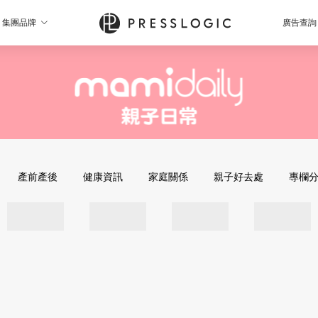
集團品牌
廣告查詢
產前產後
健康資訊
家庭關係
親子好去處
專欄