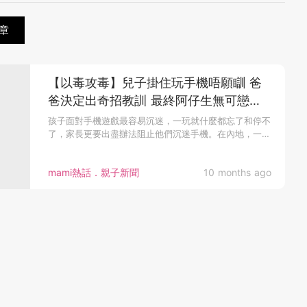
章
【以毒攻毒】兒子掛住玩手機唔願瞓 爸
爸決定出奇招教訓 最終阿仔生無可戀知
道錯
孩子面對手機遊戲最容易沉迷，一玩就什麼都忘了和停不
了，家長更要出盡辦法阻止他們沉迷手機。在內地，一
名...
mami熱話．親子新聞
10 months ago