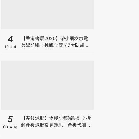
4
【香港書展2026】帶小朋友放電
兼學防騙！挑戰金管局2大防騙遊
10 Jul
戲、贏「嗱喳蕉」購物袋及多款驚
喜紀念品！
5
【產後減肥】食極少都減唔到？拆
解產後減肥常見迷思、產後代謝、
03 Aug
水腫原因＋淋巴引流、Onda Pro
修身攻略