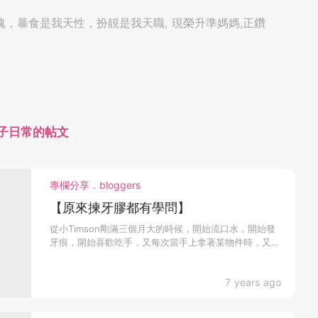
，暴食是我天性，扮靚是我天職, 現榮升準媽媽,正鑽
ly 親子日常的帖文
專欄分享．bloggers
【原來揀牙膠都有學問】
從小Timson剛滿三個月大的時候，開始流口水，開始發
牙痕，開始喜歡吃手，又每次當手上拿著某物件時，又會
把這...
7 years ago