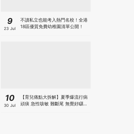
9
不讀私立也能考入熱門名校！全港
18區優質免費幼稚園清單公開！
23 Jul
10
【育兒痛點大拆解】夏季爆流行病
頑痰 急性咳敏 難斷尾 無覺好瞓？
30 Jul
中醫教路 一招踢走頑痰斷尾！