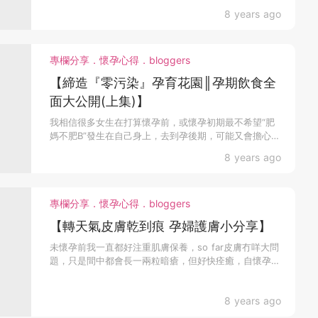
8 years ago
專欄分享．懷孕心得．bloggers
【締造『零污染』孕育花園║孕期飲食全
面大公開(上集)】
我相信很多女生在打算懷孕前，或懷孕初期最不希望“肥
媽不肥B”發生在自己身上，去到孕後期，可能又會擔心胎
兒偏小...
8 years ago
專欄分享．懷孕心得．bloggers
【轉天氣皮膚乾到痕 孕婦護膚小分享】
未懷孕前我一直都好注重肌膚保養，so far皮膚冇咩大問
題，只是間中都會長一兩粒暗瘡，但好快痊癒，自懷孕
後，...
8 years ago