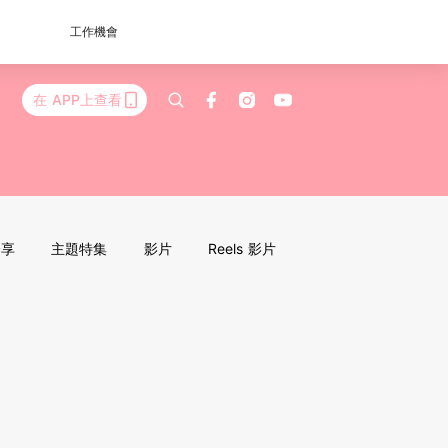
工作機會
在 APP上查看
分享
主題特集
影片
Reels 影片