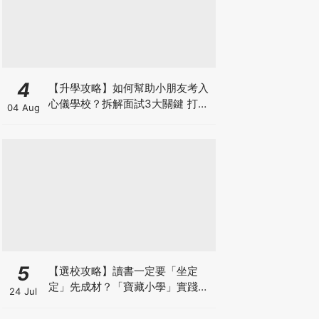
4
【升學攻略】如何幫助小朋友考入
心儀學校？拆解面試3大關鍵 打好
04 Aug
多元智能發展的營養基礎
5
【選校攻略】讀書一定要「坐定
定」先成材？「寶藏小學」實踐動
24 Jul
靜循環激發孩子潛能