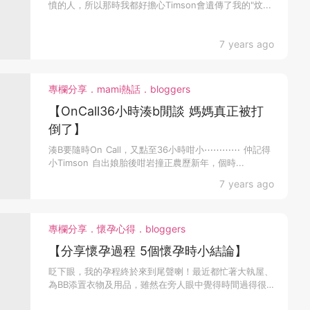
憤的人，所以那時我都好擔心Timson會遺傳了我的"炆...
7 years ago
專欄分享．mami熱話．bloggers
【OnCall36小時湊b閒談 媽媽真正被打
倒了】
湊B要隨時On Call，又點至36小時咁小⋯⋯⋯⋯ 仲記得
小Timson 自出娘胎後咁岩撞正農歷新年，個時...
7 years ago
專欄分享．懷孕心得．bloggers
【分享懷孕過程 5個懷孕時小結論】
眨下眼，我的孕程終於來到尾聲喇！最近都忙著大執屋、
為BB添置衣物及用品，雖然在旁人眼中覺得時間過得很
快，但現...