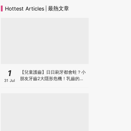
最熱文章
Hottest Articles
1
【兒童護齒】日日刷牙都會蛀？小
朋友牙齒2大隱形危機！乳齒的琺
31 Jul
瑯質比成人薄弱50%！選牙膏要睇
含氟量！