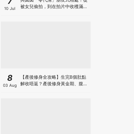
7
被女兒偷拍，到在拍片中收穫滿足
10 Jul
感！VAL媽｜美如｜KOL媽媽
8
【產後修身全攻略】生完B個肚點
解收唔返？產後修身黃金期、腹直
03 Aug
肌分離、紮肚定做機一次睇