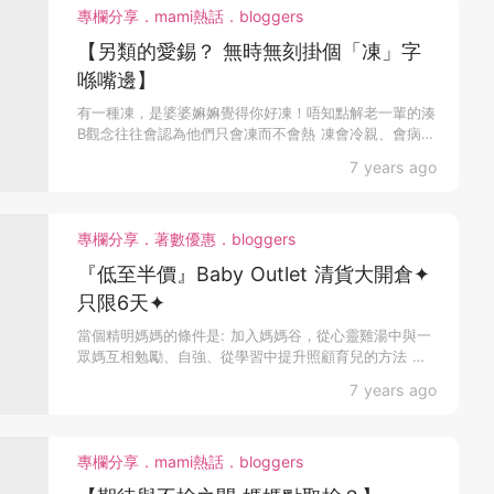
專欄分享．mami熱話．bloggers
【另類的愛錫？ 無時無刻掛個「凍」字
喺嘴邊】
有一種凍，是婆婆嫲嫲覺得你好凍！唔知點解老一輩的湊
B觀念往往會認為他們只會凍而不會熱 凍會冷親、會病，
難道熱...
7 years ago
專欄分享．著數優惠．bloggers
『低至半價』Baby Outlet 清貨大開倉✦
只限6天✦
當個精明媽媽的條件是: 加入媽媽谷，從心靈雞湯中與一
眾媽互相勉勵、自強、從學習中提升照顧育兒的方法 加
入媽媽...
7 years ago
專欄分享．mami熱話．bloggers