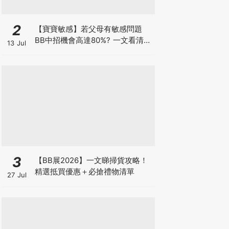
2
【寶寶敏感】若父母有敏感問題
BB中招機會高達80%? 一文看清預
13 Jul
防敏感關鍵因素！
3
【BB展2026】一文睇掃貨攻略！
精選抵買優惠＋必搶禮物清單
27 Jul