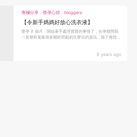
專欄分享．懷孕心得．bloggers
【令新手媽媽好放心洗衣液】
懷孕 8 個月，開始著手處理寶寶的事情了，在孕期間我
一直都有蒐集很多關於照顧初生嬰兒的資訊，除了會陸續
添置各...
8 years ago