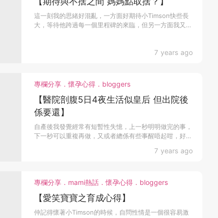
【期待與不捨之間 媽媽點取捨？】
這一刻我的思緒好混亂，一方面好期待小Timson快些長
大，等待他跨過每一個里程碑的來臨，但另一方面我又帶
點不...
7 years ago
專欄分享．懷孕心得．bloggers
【醫院剖腹5日4夜生活似皇后 但出院後
係要還】
自產後我發覺經常有短暫性失憶，上一秒明明做完的事，
下一秒可以重複再做，又或者總係有些事醒唔起咁，好得
人驚，所...
7 years ago
專欄分享．mami熱話．懷孕心得．bloggers
【愛笑寶寶之育成心得】
仲記得懷著小Timson的時候，自問性情是一個很容易激