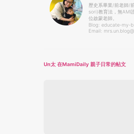
歷史系畢業/前老師/
sori)教育法，無
位啟蒙老師。
Blog: educate-my-b
Email:
mrs.un.blog
Un太 在MamiDaily 親子日常的帖文