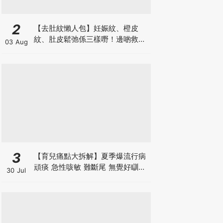
2
【去肚紋懶人包】妊娠紋、橙皮
紋、肚皮鬆弛係三樣嘢！邊啲救得
03 Aug
返、邊啲只能淡化？
3
【育兒痛點大拆解】夏季爆流行病
頑痰 急性咳敏 難斷尾 無覺好瞓？
30 Jul
中醫教路 一招踢走頑痰斷尾！