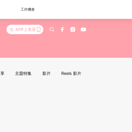
工作機會
在 APP上查看
分享
主題特集
影片
Reels 影片