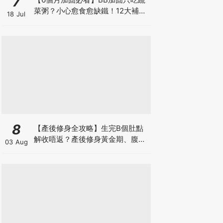
7
菜粥？小心愈食愈缺鐵！12大補鐵
18 Jul
食材清單＋一星期食譜推薦
8
【產後修身全攻略】生完B個肚點
解收唔返？產後修身黃金期、腹直
03 Aug
肌分離、紮肚定做機一次睇