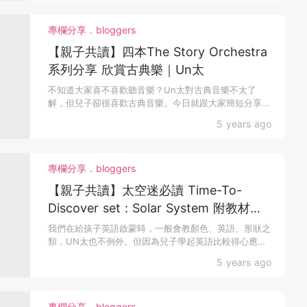
專欄分享．bloggers
【親子共讀】四本The Story Orchestra
系列分享 欣賞古典樂｜Un太
不知道大家喜不喜歡聽音樂？Un太對古典音樂不太了
解，但兒子卻很喜歡古典音樂。今日就跟大家簡短分享家
中的一套音...
5 years ago
專欄分享．bloggers
【親子共讀】太空迷必讀 Time-To-
Discover set : Solar System 附教材｜
Un太
我們在給孩子英語啟蒙時，一般會教顏色、英語、形狀之
類，UN太也不例外。但因為兒子學起英語比較得心應
手，後來我...
5 years ago
專欄分享．bloggers