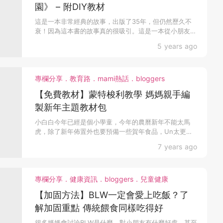
園》 – 附DIY教材
這是一本非常經典的故事，出版了35年，但仍然歷久不
衰！因為這本書的故事真的很吸引。這是一本從小朋友角
度出發的...
5 years ago
專欄分享．教育路．mami熱話．bloggers
【免費教材】蒙特梭利教學 媽媽親手編
製新年主題教材包
小白白今年已經是個小學童，今年的農曆新年不能太馬
虎，除了新年佈置外也要預備一些賀年食品，Un太更專
門編製了一...
7 years ago
專欄分享．健康資訊．bloggers．兒童健康
【加固方法】BLW一定會愛上吃飯？了
解加固重點 傳統餵食同樣吃得好
很多媽媽會討論BLW是什麼、對小朋友有什麼好處，甚至