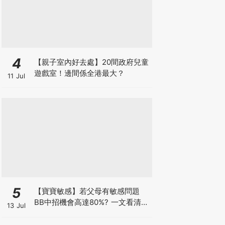
4
【親子室內好去處】20間政府兒童
遊戲室！邊間係全港最大？
11 Jul
5
【寶寶敏感】若父母有敏感問題
BB中招機會高達80%? 一文看清預
13 Jul
防敏感關鍵因素！