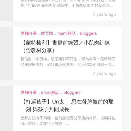
為了行BLW 而學習幼兒急救。小白白從加固起就是吃糊
仔的...
7 years ago
專欄分享．教育路．mami熱話．bloggers
【蒙特梭利】書寫前練習／小肌肉訓練
（含教材分享）
相信對「小肌肉」這字絕對不陌生，因為每隔一段時間回
健康院檢查時，姑娘都必然會問。個人認為小肌肉一直被
過份強調...
7 years ago
專欄分享．mami熱話．bloggers
【打罵孩子】Un太｜ 忍在發脾氣前的那
一刻 與孩子共同成長
教養方法有千萬種，但前題需要父母能夠冷靜、控制得住
自己情緒，才能行之有效！...