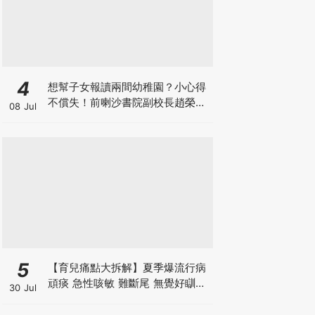
4
想幫子女報讀兩間幼稚園？小心得
不償失！前喇沙書院副校長趙榮
08 Jul
德：先問自己能否解決這3大問
題！
5
【育兒痛點大拆解】夏季爆流行病
頑痰 急性咳敏 難斷尾 無覺好瞓？
30 Jul
中醫教路 一招踢走頑痰斷尾！