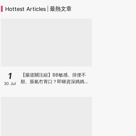
最熱文章
Hottest Articles
1
【腸道關注組】BB敏感、排便不
順、脹氣冇胃口？即睇資深媽媽分
30 Jul
享經驗之談 輕鬆解決湊B煩惱