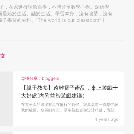
位男孩子，在家進行課餘自學，不時分享教學心得。深信學
而是始於生活、融於生活。學習本身，沒有牆壁，沒有
材料。”The world is our classroom” !
帖文
專欄分享．bloggers
【親子教養】遠離電子產品，桌上遊戲十
大好處(內附益智遊戲建議）
在電子產品還沒有現在盛行的時候，經典桌遊一直陪伴著
我們成長。發展到今天，眾多新款桌遊設計精緻，盡顯設
計者的心...
4 years ago