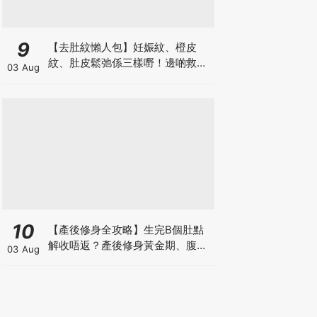
9
【去肚紋懶人包】妊娠紋、橙皮
紋、肚皮鬆弛係三樣嘢！邊啲救得
03 Aug
返、邊啲只能淡化？
10
【產後修身全攻略】生完B個肚點
解收唔返？產後修身黃金期、腹直
03 Aug
肌分離、紮肚定做機一次睇