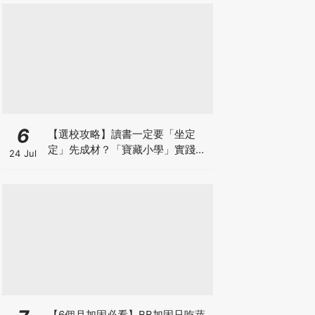
6
【選校攻略】讀書一定要「坐定
定」先成材？「寶藏小學」實踐動
24 Jul
靜循環激發孩子潛能
【6個月加固必看】BB加固只吃蔬