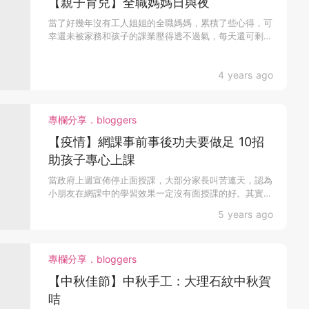
【親子育兒】全職媽媽日與夜
當了好幾年沒有工人姐姐的全職媽媽，累積了些心得，可
幸還未被家務和孩子的課業壓得透不過氣，每天還可剩下
一丁點寶...
4 years ago
專欄分享．bloggers
【疫情】網課事前事後功夫要做足 10招
助孩子專心上課
當政府上週宣佈停止面授課，大部分家長叫苦連天，認為
小朋友在網課中的學習效果一定沒有面授課的好。其實，
只要事前...
5 years ago
專欄分享．bloggers
【中秋佳節】中秋手工 : 大理石紋中秋賀
咭