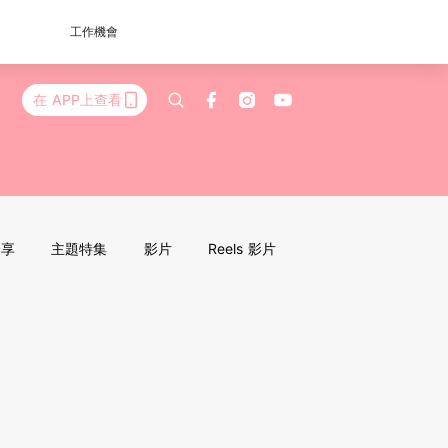
工作機會
在 APP上查看
分享
主題特集
影片
Reels 影片