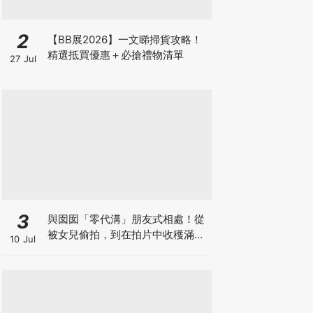
2
【BB展2026】一文睇掃貨攻略！
精選抵買優惠＋必搶禮物清單
27 Jul
3
與囡囡「零代溝」朋友式相處！從
被女兒偷拍，到在拍片中收穫滿足
10 Jul
感！VAL媽｜美如｜KOL媽媽