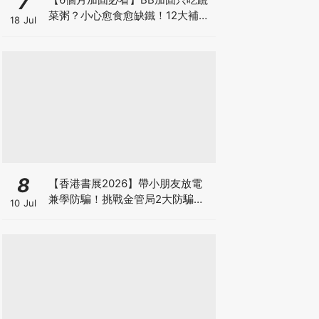
7
菜粥？小心愈食愈缺鐵！12大補鐵
18 Jul
食材清單＋一星期食譜推薦
8
【香港書展2026】帶小朋友放電
兼學防騙！挑戰金管局2大防騙遊
10 Jul
戲、贏「嗱喳蕉」購物袋及多款驚
喜紀念品！