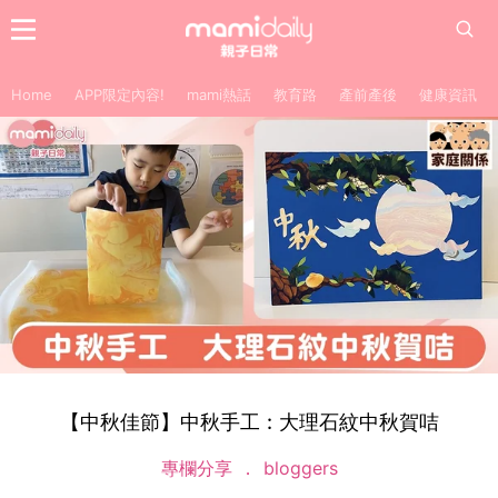
Home
APP限定內容!
mami熱話
教育路
產前產後
健康資訊
【中秋佳節】中秋手工 : 大理石紋中秋賀咭
專欄分享
bloggers