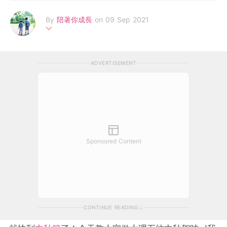
By
陪著你成長
on 09 Sep 2021
Karen, 育有兩位男孩子，在家進行課餘自學，不時分享教學心
得。深信學習從不局限於課室，而是始於生活、融於生活。學習本
ADVERTISEMENT
身，沒有牆壁，沒有界線，天地萬物都是孩子學習的材料。”The
world is our classroom” !
Sponsored Content
CONTINUE READING