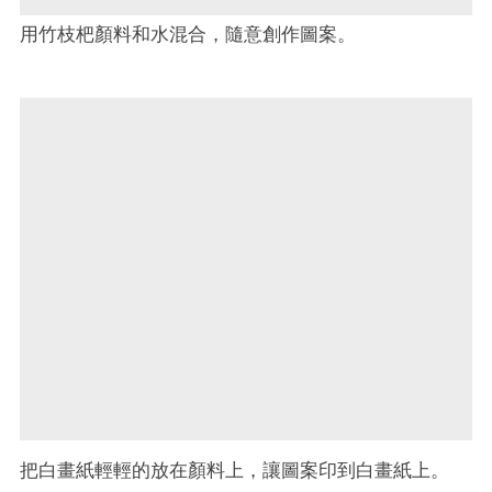
用竹枝杷顏料和水混合，隨意創作圖案。
把白畫紙輕輕的放在顏料上，讓圖案印到白畫紙上。