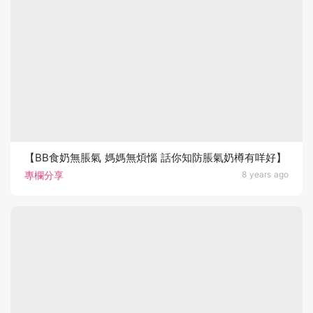
【BB食奶無脹氣 媽媽無煩惱 話你知防脹氣奶樽有咩好】
專欄分享
8 years ago