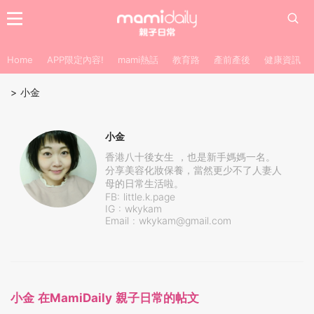
Home
APP限定內容!
mami熱話
教育路
產前產後
健康資訊
>
小金
小金
香港八十後女生 ，也是新手媽媽一名。
分享美容化妝保養，當然更少不了人妻人
母的日常生活啦。
FB: little.k.page
IG : wkykam
Email :
wkykam@gmail.com
小金 在MamiDaily 親子日常的帖文