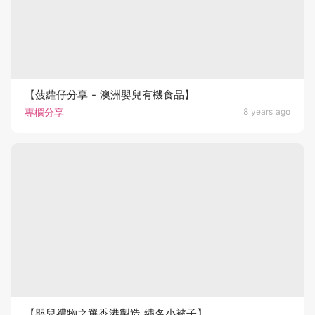
【菠蘿仔分享 - 澳洲嬰兒有機食品】
專欄分享
8 years ago
【嬰兒禮物之選香港製造 繡名小被子】