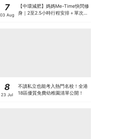
7
【中環減肥】媽媽Me-Time快閃修
身｜2至2.5小時行程安排＋單次收
03 Aug
費攻略
8
不讀私立也能考入熱門名校！全港
18區優質免費幼稚園清單公開！
23 Jul