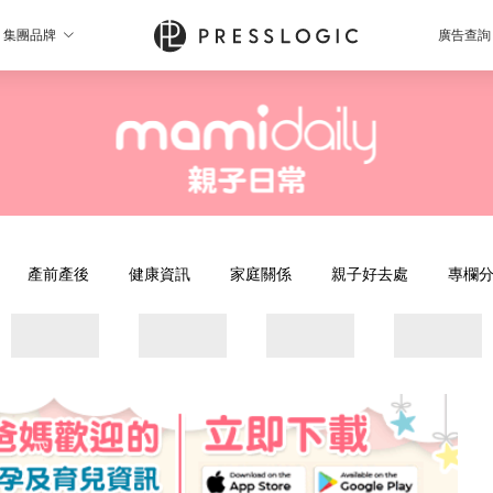
集團品牌
廣告查詢
產前產後
健康資訊
家庭關係
親子好去處
專欄