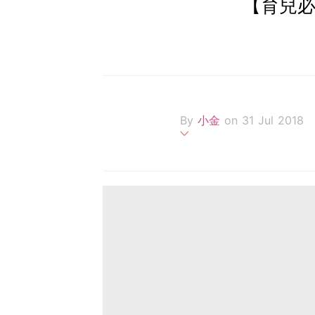
【育兒必
By
小金
on 31 Jul 2018
香港八十後女生 ，也是新
分享美容化妝保養，當然更
FB: little.k.page
IG : wkykam
Email :
wkykam@gmail.