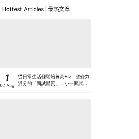
最熱文章
Hottest Articles
1
從日常生活輕鬆培養高EQ、應變力
滿分的「面試體質」：小一面試最
02 Aug
強備戰指南