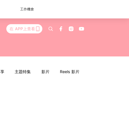
工作機會
在 APP上查看
分享
主題特集
影片
Reels 影片