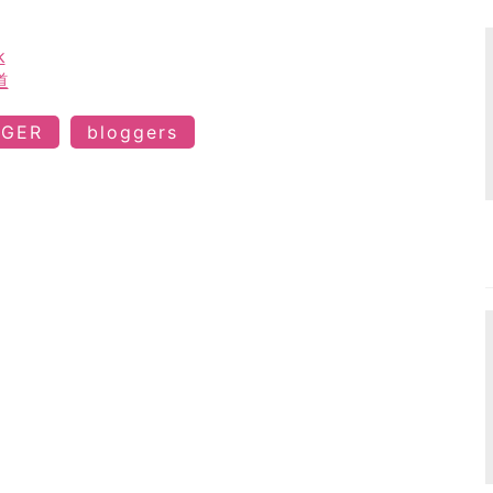
k
道
GGER
bloggers