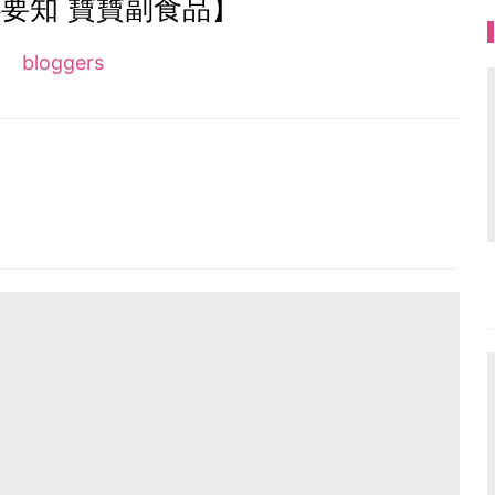
要知 寶寶副食品】
bloggers
手媽媽一名。
少不了人妻人母的日常生活啦。
com