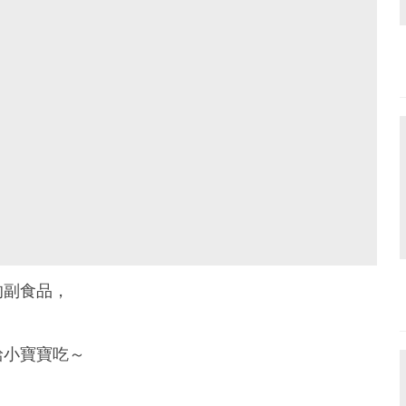
的副食品，
給小寶寶吃～