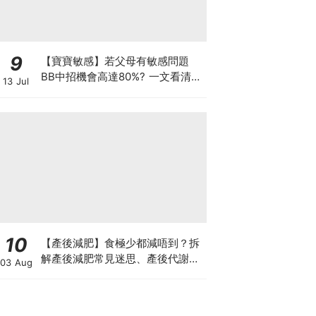
9
【寶寶敏感】若父母有敏感問題
BB中招機會高達80%? 一文看清預
13 Jul
防敏感關鍵因素！
10
【產後減肥】食極少都減唔到？拆
解產後減肥常見迷思、產後代謝、
03 Aug
水腫原因＋淋巴引流、Onda Pro
修身攻略