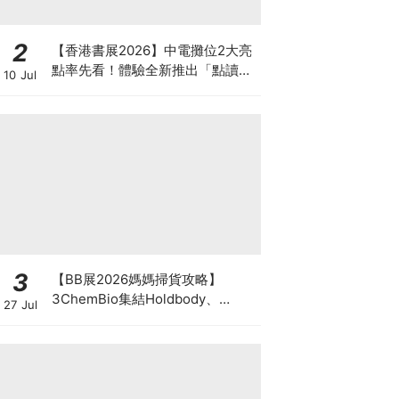
2
【香港書展2026】中電攤位2大亮
點率先看！體驗全新推出「點讀故
10 Jul
事書」系列＋升級版《低碳城市規
劃師》電子桌遊
3
【BB展2026媽媽掃貨攻略】
3ChemBio集結Holdbody、
27 Jul
ProVen、森下仁丹、Return人氣
品牌激減！低至18折＋買3送1＋原
箱優惠低至65折