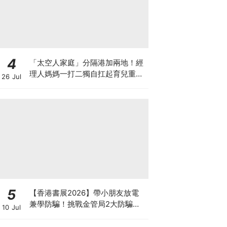
4
「太空人家庭」分隔港加兩地！經
理人媽媽一打二獨自扛起育兒重
26 Jul
擔！Stephanie｜經理人｜太空人
家庭｜職場媽媽
5
【香港書展2026】帶小朋友放電
兼學防騙！挑戰金管局2大防騙遊
10 Jul
戲、贏「嗱喳蕉」購物袋及多款驚
喜紀念品！