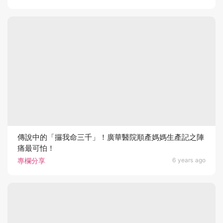
傳說中的「攞我命三千」！廣華醫院順產媽媽生產記之陣
痛最可怕！
專欄分享
6 years ago