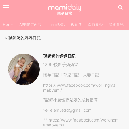
Home
APP限定內容!
mami熱話
教育路
產前產後
健康資訊
>
孫師奶的媽媽日記
孫師奶的媽媽日記
♡ 80後新手媽媽♡
懷孕日記 l 育兒日記 l 夫妻日記 l
https://www.facebook.com/workingma
mabyemi/
?記錄小魔怪孫姑娘的成長點滴
?ellie.emi.edd@gmail.com
?? https://www.facebook.com/workingm
amabyemi/