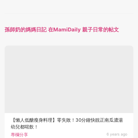
孫師奶的媽媽日記 在MamiDaily 親子日常的帖文
【懶人低醣瘦身料理】零失敗！30分鐘快靚正南瓜濃湯
幼兒都啱飲！
專欄分享
6 years ago