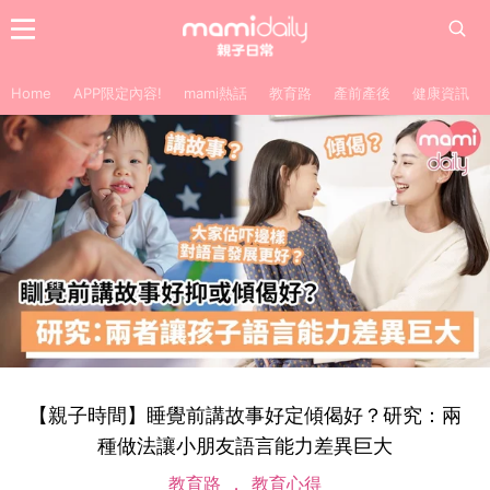
Home
APP限定內容!
mami熱話
教育路
產前產後
健康資訊
【親子時間】睡覺前講故事好定傾偈好？研究：兩
種做法讓小朋友語言能力差異巨大
教育路
教育心得