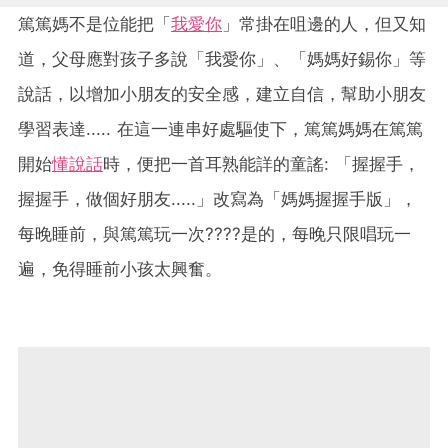
篤篤媽不是位能把「
我愛你
」常掛在咀邊的人，但又知
道，父母應對孩子多說「我愛你」、「媽媽好錫你」等
說話，以增加小朋友的安全感，建立自信，幫助小朋友
學習表達..... 在這一連串好處驅使下，篤篤媽媽在篤篤
開始
懂說話
時，便把一首耳熟能詳的童謠: 「握握手，
握握手，做個好朋友.....」改寫為「媽媽握握手版」，
每晚睡前，與篤篤玩一次????是的，每晚只限唱玩一
遍，免得睡前小孩太興奮。