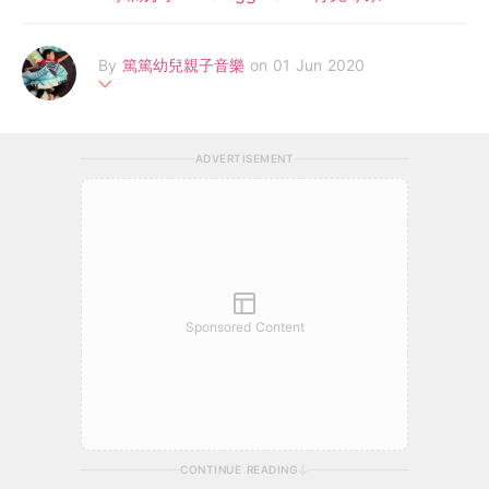
By
篤篤幼兒親子音樂
on 01 Jun 2020
篤篤媽媽是位全職媽媽及兼職幼兒音樂導師，從事幼兒音樂教育多
年，曾學習奧福音樂，並自我進修，閑時創作廣東話兒歌，推動親
ADVERTISEMENT
子音樂，鼓勵父母用音樂培育幼兒。(Facebook專頁：https://m.f
acebook.com/篤篤兒歌集散地-2173254569578394)
Sponsored Content
CONTINUE READING