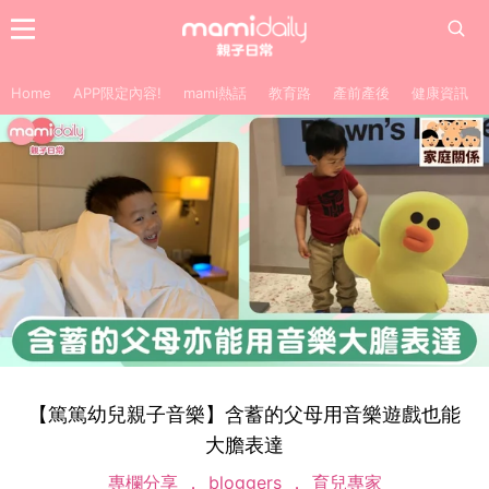
Home
APP限定內容!
mami熱話
教育路
產前產後
健康資訊
【篤篤幼兒親子音樂】含蓄的父母用音樂遊戲也能
大膽表達
專欄分享
bloggers
育兒專家