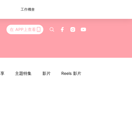
工作機會
在 APP上查看
分享
主題特集
影片
Reels 影片