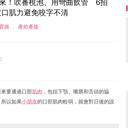
來！吹番梘泡、用彎曲飲管 6招
友口肌力避免咬字不清
育路
產前產後
0
原來要通過口部
肌肉
，包括下顎、嘴唇和舌頭的協
。所以如果
小朋友
的口部肌肉較弱，就會對日後的說