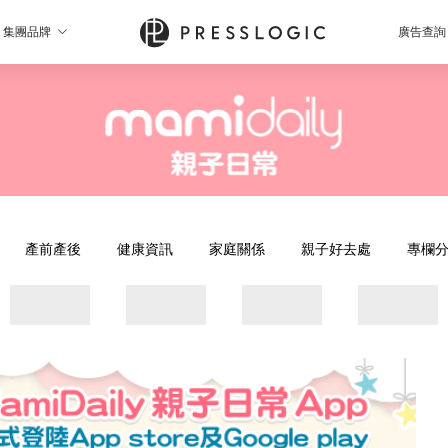
集團品牌
廣告查詢
產前產後
健康資訊
家庭關係
親子好去處
專欄