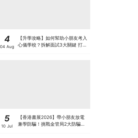
4
【升學攻略】如何幫助小朋友考入
心儀學校？拆解面試3大關鍵 打好
04 Aug
多元智能發展的營養基礎
5
【香港書展2026】帶小朋友放電
兼學防騙！挑戰金管局2大防騙遊
10 Jul
戲、贏「嗱喳蕉」購物袋及多款驚
喜紀念品！