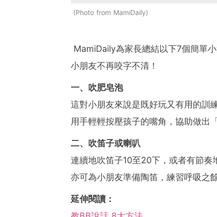
Photo from MamiDaily
MamiDaily為
家長總結以下7個簡單
小朋友不再咬字不清！
一、吹肥皂泡
這對小朋友來說是既好玩又有用的訓
用手輕輕按壓孩子的嘴角，協助做出
二、吹笛子或喇叭
連續地吹笛子
10
至
20
下，或者有節奏
亦可為小朋友準備陶笛，練習呼吸之
延伸閱讀：
教BB說話 8大方法