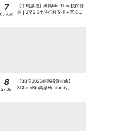
7
【中環減肥】媽媽Me-Time快閃修
身｜2至2.5小時行程安排＋單次收
03 Aug
費攻略
8
【BB展2026媽媽掃貨攻略】
3ChemBio集結Holdbody、
27 Jul
ProVen、森下仁丹、Return人氣
品牌激減！低至18折＋買3送1＋原
箱優惠低至65折