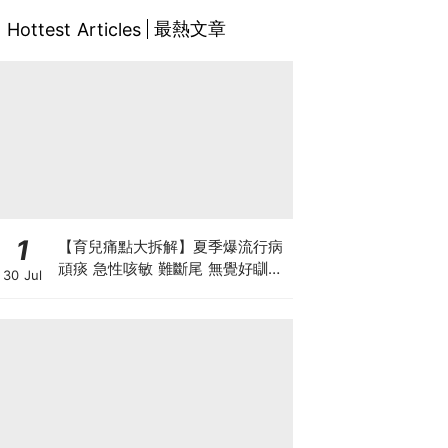
最熱文章
Hottest Articles
1
【育兒痛點大拆解】夏季爆流行病
頑痰 急性咳敏 難斷尾 無覺好瞓？
30 Jul
中醫教路 一招踢走頑痰斷尾！