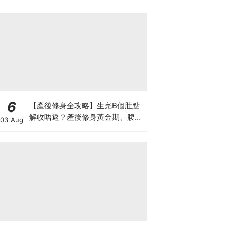
6
【產後修身全攻略】生完B個肚點
解收唔返？產後修身黃金期、腹直
03 Aug
肌分離、紮肚定做機一次睇