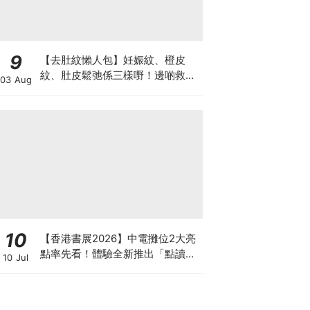
9
【去肚紋懶人包】妊娠紋、橙皮
紋、肚皮鬆弛係三樣嘢！邊啲救得
03 Aug
返、邊啲只能淡化？
10
【香港書展2026】中電攤位2大亮
點率先看！體驗全新推出「點讀故
10 Jul
事書」系列＋升級版《低碳城市規
劃師》電子桌遊