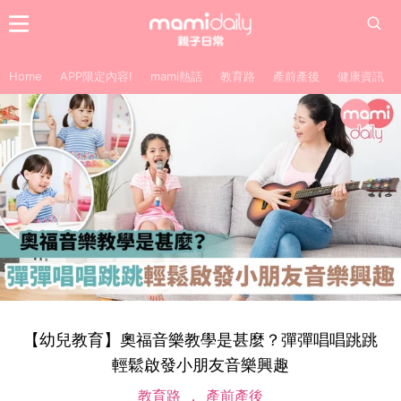
Home
APP限定內容!
mami熱話
教育路
產前產後
健康資訊
【幼兒教育】奧福音樂教學是甚麼？彈彈唱唱跳跳
輕鬆啟發小朋友音樂興趣
教育路
產前產後