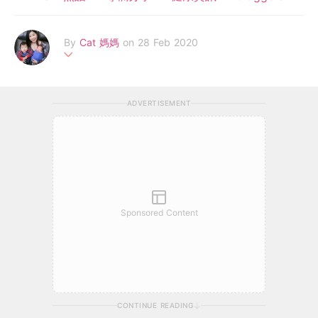
By
Cat 媽媽
on 28 Feb 2020
從事幼兒教育，擔任幼稚園及幼兒學校校長，遇見各種性格的小朋
友和家長，喜歡孩子，欣賞每位幼兒都有各獨特之處 。到現在有
ADVERTISEMENT
幸為兩年抱兩的新手媽媽，角色不同，教導方法更不同。望分享一
些正面教育孩子心得 及 日常育兒事情。
Sponsored Content
CONTINUE READING