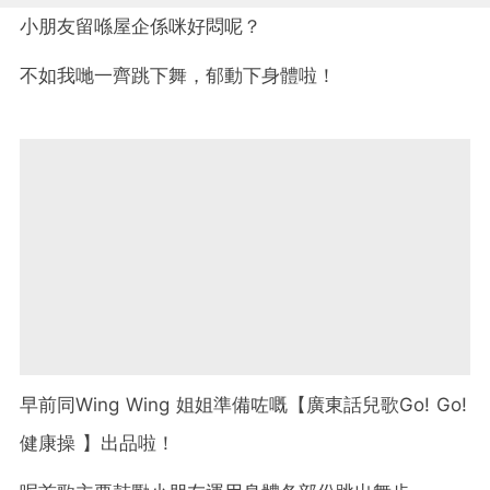
小朋友留喺屋企係咪好悶呢？
不如我哋一齊跳下舞，郁動下身體啦！
早前同Wing Wing 姐姐準備咗嘅【廣東話兒歌Go! Go!
健康操 】出品啦！