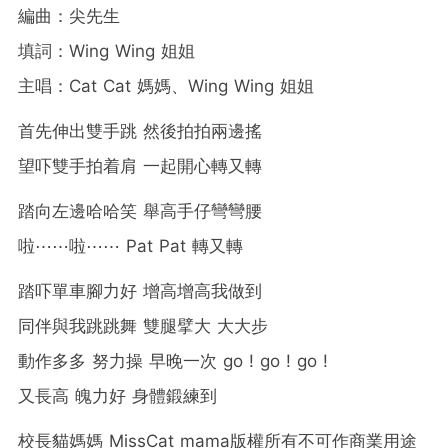
編曲：尖先生
填詞：Wing Wing 姐姐
主唱：Cat Cat 媽媽、Wing Wing 姐姐
首先伸出雙手跳 然後拍拍兩邊搖
望吓雙手拍着肩 一起開心轉又轉
踏向左邊哈哈笑 舉高手仔彎彎腰
啦⋯⋯啦⋯⋯ Pat Pat 轉又轉
踏吓單車腳力好 增高增高我做到
同伴與我跳跳舞 雙腿擘大 大大步
動作多多 努力操 早晚一次 go ! go ! go !
又長高 魄力好 身體鍛練到
校長貓媽媽 MissCat mama版權所有不可作商業用途