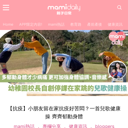
Home
APP限定內容!
mami熱話
教育路
產前產後
健康資訊
【抗疫】小朋友留在家抗疫好苦悶？一首兒歌健康
操 齊齊郁動身體
mami熱話
專欄分享
健康資訊
bloggers