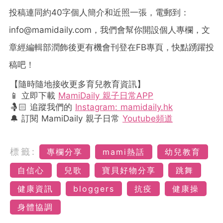
投稿連同約
40
字個人簡介和近照一張，電郵到：
info@mamidaily.com
，我們會幫你開設個人專欄，文
章經編輯部潤飾後更有機會刊登在
FB
專頁，快點踴躍投
稿吧！
【隨時隨地接收更多育兒教育資訊】
📱 立即下載
MamiDaily 親子日常APP
🤱🏻 追蹤我們的
Instagram: mamidaily.hk
🔔 訂閱 MamiDaily 親子日常
Youtube頻道
標籤:
專欄分享
mami熱話
幼兒教育
自信心
兒歌
寶貝好物分享
跳舞
健康資訊
bloggers
抗疫
健康操
身體協調