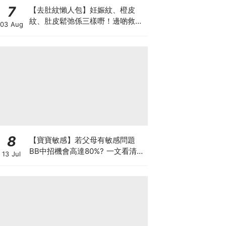
7
【去肚紋懶人包】妊娠紋、橙皮
紋、肚皮鬆弛係三樣嘢！邊啲救得
03 Aug
返、邊啲只能淡化？
8
【寶寶敏感】若父母有敏感問題
BB中招機會高達80%? 一文看清預
13 Jul
防敏感關鍵因素！