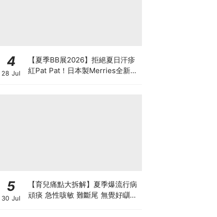
4
【夏季BB展2026】拒絕夏日汗疹
紅Pat Pat！日本製Merries全新超
28 Jul
吸安睡褲挑戰全晚零外漏 皇牌
First Premium系列買1送1！
5
【育兒痛點大拆解】夏季爆流行病
頑痰 急性咳敏 難斷尾 無覺好瞓？
30 Jul
中醫教路 一招踢走頑痰斷尾！