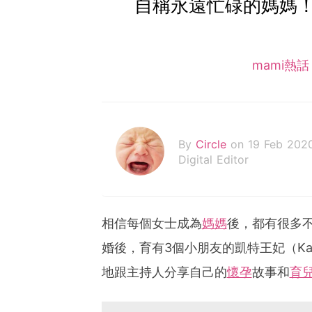
自稱永遠忙碌的媽媽
mami熱
By
Circle
on 19 Feb 202
Digital Editor
相信每個女士成為
媽媽
後，都有很多不同
婚後，育有3個小朋友的凱特王妃（Kat
地跟主持人分享自己的
懷孕
故事和
育