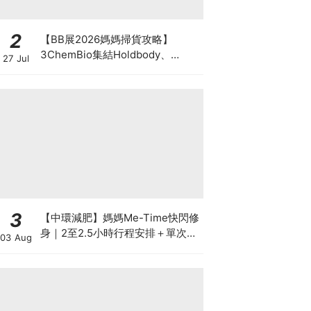
2
【BB展2026媽媽掃貨攻略】
3ChemBio集結Holdbody、
27 Jul
ProVen、森下仁丹、Return人氣
品牌激減！低至18折＋買3送1＋原
箱優惠低至65折
3
【中環減肥】媽媽Me-Time快閃修
身｜2至2.5小時行程安排＋單次收
03 Aug
費攻略