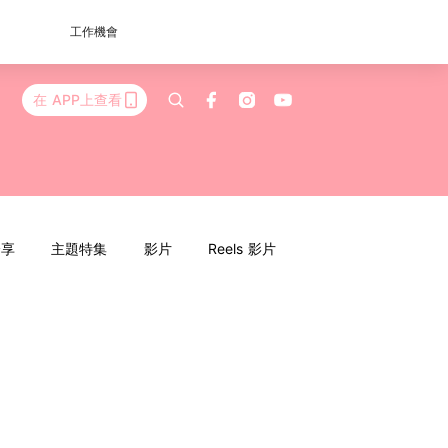
工作機會
在 APP上查看
分享
主題特集
影片
Reels 影片