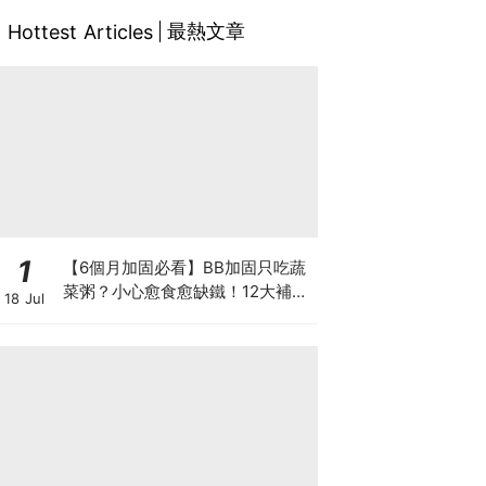
最熱文章
Hottest Articles
1
【6個月加固必看】BB加固只吃蔬
菜粥？小心愈食愈缺鐵！12大補鐵
18 Jul
食材清單＋一星期食譜推薦