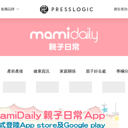
集團品牌
廣告查詢
產前產後
健康資訊
家庭關係
親子好去處
專欄