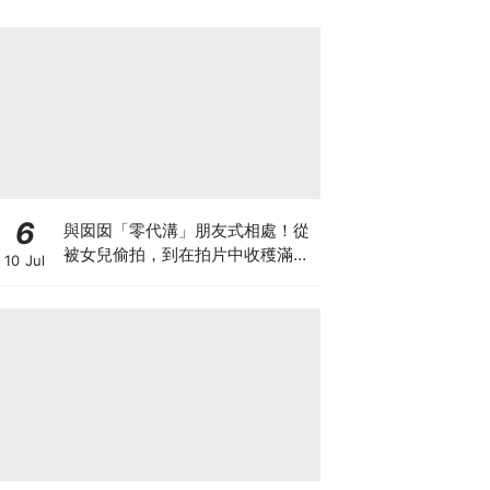
6
與囡囡「零代溝」朋友式相處！從
被女兒偷拍，到在拍片中收穫滿足
10 Jul
感！VAL媽｜美如｜KOL媽媽