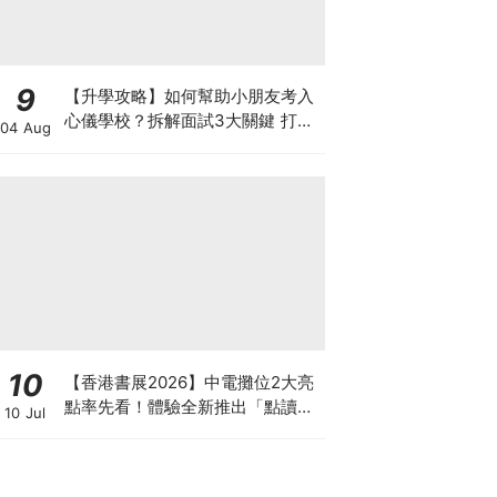
9
【升學攻略】如何幫助小朋友考入
心儀學校？拆解面試3大關鍵 打好
04 Aug
多元智能發展的營養基礎
10
【香港書展2026】中電攤位2大亮
點率先看！體驗全新推出「點讀故
10 Jul
事書」系列＋升級版《低碳城市規
劃師》電子桌遊