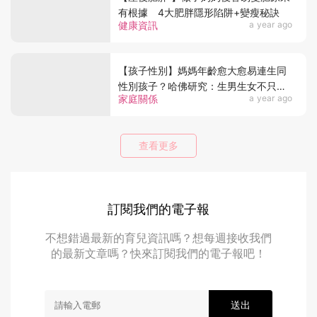
有根據 4大肥胖隱形陷阱+變瘦秘訣
健康資訊
a year ago
【孩子性別】媽媽年齡愈大愈易連生同
性別孩子？哈佛研究：生男生女不只靠
家庭關係
a year ago
爸爸！
查看更多
訂閱我們的電子報
不想錯過最新的育兒資訊嗎？想每週接收我們
的最新文章嗎？快來訂閱我們的電子報吧！
送出