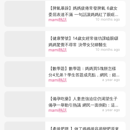
【脾氣暴躁】媽媽疲倦常發脾氣 6歲女
委屈表達不滿 一句話讓媽媽紅了眼眶：
mami熱話
10 months ago
原來孩子一直看著
【健康警號】14歲女經常做功課瞌眼瞓
媽媽驚覺不尋常 決帶女兒睇醫生
mami熱話
10 months ago
【數學題】數學題：媽媽買5塊餅怎樣
分4兄弟？學生答題成亮點，網民：錯
mami熱話
a year ago
題但答對人生
【備孕吃藥】人妻患強迫症仍渴望生子
備孕一舉動引熱議 網民一面倒勸：這是
mami熱話
a year ago
在害自己也害孩子
【產後肥胖 】做了媽媽後容易變肥原來