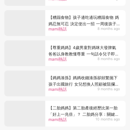
【糟蹋食物】孩子邊吃邊玩糟蹋食物 媽
媽忍無可忍 決定使出一招 一周後孩子
mami熱話
8 months ago
態度大變
【尊重媽媽】4歲男童對媽咪大發脾氣
爸爸以身教教懂尊重 一句話令兒子即刻
mami熱話
8 months ago
道歉重設心態
【媽媽湊孫】媽媽收錢湊孫卻頻繁抛下
孩子出國旅行 女兒想換人照顧被阻攔
mami熱話
9 months ago
網民看完一語道破真相
【二胎媽媽】第二胎產後經歷比第一胎
「好上一兆倍」？ 二胎媽分享：關鍵在
mami熱話
10 months ago
「這5個心態改變」