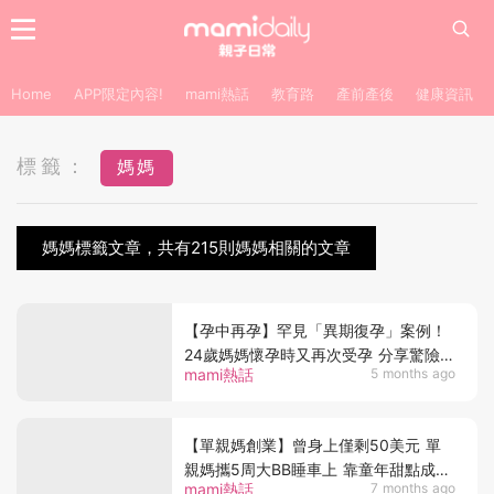
Home
APP限定內容!
mami熱話
教育路
產前產後
健康資訊
標籤：
媽媽
媽媽標籤文章，共有215則媽媽相關的文章
【孕中再孕】罕見「異期復孕」案例！
24歲媽媽懷孕時又再次受孕 分享驚險生
mami熱話
5 months ago
產經歷 網民驚呼生命奇蹟
【單親媽創業】曾身上僅剩50美元 單
親媽攜5周大BB睡車上 靠童年甜點成功
mami熱話
7 months ago
創業 為孩子撐出全新人生