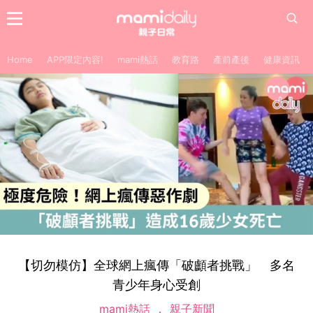
Home
APP限定內容!
mami熱話
教育路
產前產後
健康資訊
【切勿模仿】全球網上瘋傳「破顱者挑戰」 多名
青少年身心受創
mami熱話
親子新聞