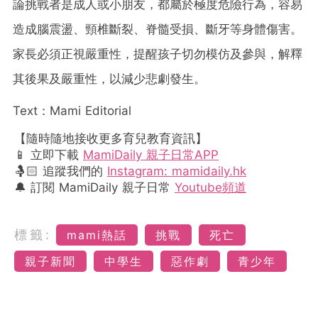
論挑戰者是成人或小朋友，都屬於極度危險行為，容易
造成腦震盪、頸椎斷裂、脊髓受損、斷牙等身體傷害。
家長必須正視嚴重性，提醒孩子切勿模仿及參與，解釋
其後果及嚴重性，以減少悲劇發生。
Text：Mami Editorial
【隨時隨地接收更多育兒教育資訊】
📱 立即下載
MamiDaily 親子日常APP
🤱🏻 追蹤我們的
Instagram: mamidaily.hk
🔔 訂閱 MamiDaily 親子日常
Youtube頻道
標籤:
mami熱話
挑戰
死亡
親子新聞
中學生
惡作劇
青少年