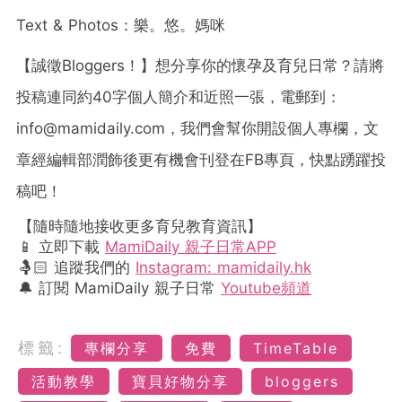
Text & Photos：樂。悠。媽咪
【誠徵
Bloggers
！】想分享你的懷孕及育兒日常？請將
投稿連同約
40
字個人簡介和近照一張，電郵到：
info@mamidaily.com
，我們會幫你開設個人專欄，文
章經編輯部潤飾後更有機會刊登在
FB
專頁，快點踴躍投
稿吧！
【隨時隨地接收更多育兒教育資訊】
📱 立即下載
MamiDaily 親子日常APP
🤱🏻 追蹤我們的
Instagram: mamidaily.hk
🔔 訂閱 MamiDaily 親子日常
Youtube頻道
標籤:
專欄分享
免費
TimeTable
活動教學
寶貝好物分享
bloggers