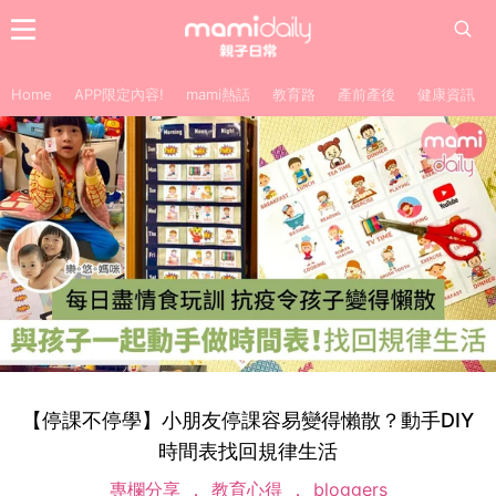
Home
APP限定內容!
mami熱話
教育路
產前產後
健康資訊
【停課不停學】小朋友停課容易變得懶散？動手DIY
時間表找回規律生活
專欄分享
教育心得
bloggers