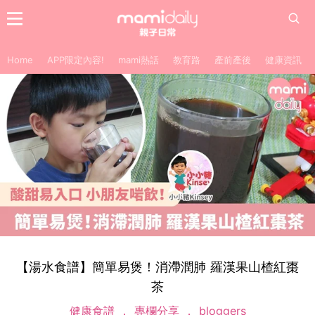
Home
APP限定內容!
mami熱話
教育路
產前產後
健康資訊
【湯水食譜】簡單易煲！消滯潤肺 羅漢果山楂紅棗
茶
健康食譜
專欄分享
bloggers