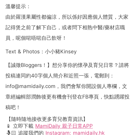
溫馨提示：
由於羅漢果屬性都偏涼，所以係好因應個人體質，大家
記得煲之前了解下自己，或者問下相熟中醫/藥材店職
員，呢個啱唔啱自己飲呀！
Text & Photos：小小豬Kinsey
【誠徵Bloggers！】想分享你的懷孕及育兒日常？請將
投稿連同約40字個人簡介和近照一張，電郵到：
info@mamidaily.com
，我們會幫你開設個人專欄，文
章經編輯部潤飾後更有機會刊登在FB專頁，快點踴躍投
稿吧！
【隨時隨地接收更多育兒教育資訊】
📱 立即下載
MamiDaily 親子日常APP
🤱🏻 追蹤我們的
Instagram: mamidaily.hk