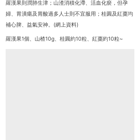
羅漢果則潤肺生津；山渣消積化滯、活血化瘀，但孕
婦、胃潰瘍及胃酸過多人士則不宜服用；桂圓及紅棗均
補心脾、益氣安神。(網上資料)
羅漢果1個、山楂10g、桂圓約10粒、紅棗約10粒~