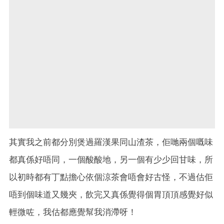
其實我之前都分別煲過羅漢果同山渣茶，佢哋兩個嘅味
都真係好唔同，一個酸酸地，另一個有少少回甘味，所
以初時都有丁點擔心依個涼茶會唔會好古怪，不過估佢
唔到個味道又幾夾，飲完又真係覺得個胃頂頂感覺好似
輕微咗，我估都應覺幫我消滯呀！