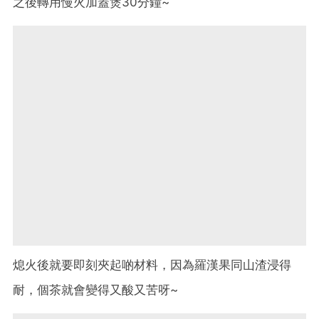
之後轉用慢火加蓋煲30分鐘~
熄火後就要即刻夾起啲材料，因為羅漢果同山渣浸得
耐，個茶就會變得又酸又苦呀~