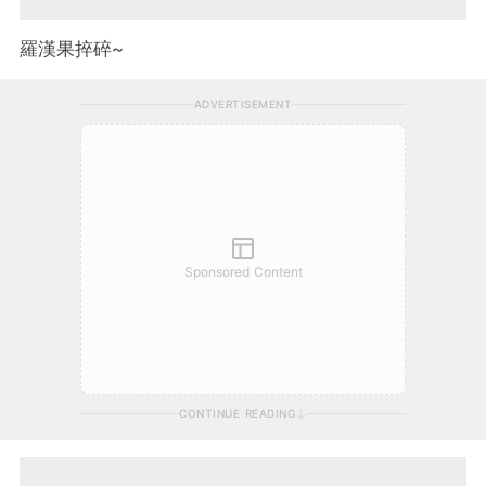
羅漢果捽碎~
ADVERTISEMENT
Sponsored Content
CONTINUE READING