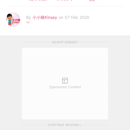
By
小小豬Kinsey
on 07 Feb 2020
全職傻媽與傻豬仔的親子生活 - 以小小豬為中心，讓他擁有一個健
康快樂的童年為目標。透過文字、相片及短片記錄小小豬的成長生
ADVERTISEMENT
活傻事及喜愛嘅湯水食譜，讓大家可以陪同小小豬一起成長。
Sponsored Content
CONTINUE READING