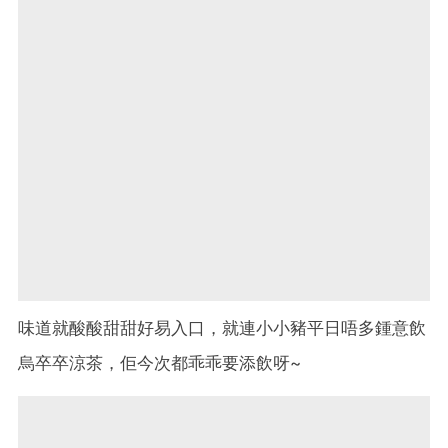
味道就酸酸甜甜好易入口，就連小小豬平日唔多鍾意飲
烏卒卒涼茶，佢今次都乖乖要添飲呀~