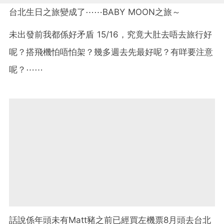
台北生日之旅變成了⋯⋯BABY MOON之旅～
未出發前我都係好矛盾 15/16，究竟大肚去唔去旅行好
呢？搭飛機怕唔怕架？幾多週去先最好呢？有咩要注意
呢？⋯⋯
話說係年頭未有Matt豬之前已經買左機票8月頭去台北