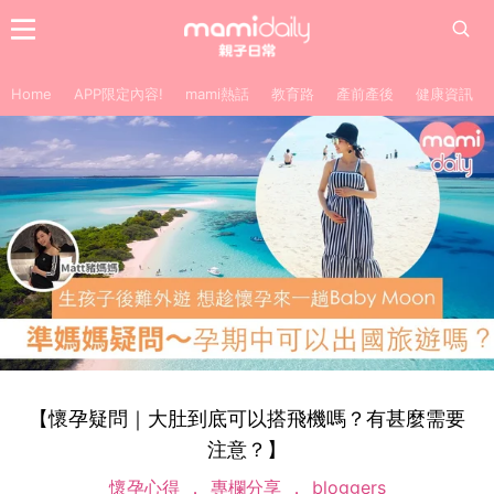
Home
APP限定內容!
mami熱話
教育路
產前產後
健康資訊
【懷孕疑問｜大肚到底可以搭飛機嗎？有甚麼需要
注意？】
懷孕心得
專欄分享
bloggers