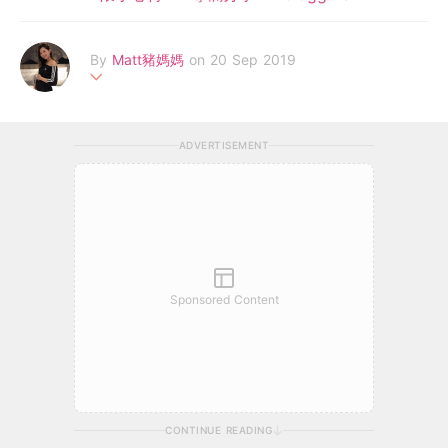
By
Matt豬媽媽
on 20 Sep 2019
Hello，我係80後貪靚媽媽一名 （Matt豬媽媽）。由懷孕期到見證
住BB成長的一點一滴，感覺生命真係好奇妙！好多事只有親身經
ADVERTISEMENT
歷過＆做咗媽媽先會明白的！希望將自己的懷孕到生產經歷及生活
日常與大家分享！一起感受當媽媽的滋味，互相交流＆學習更多育
兒心得！
Sponsored Content
CONTINUE READING