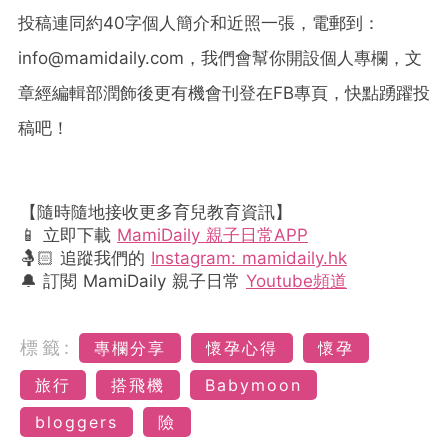
投稿連同約
40
字個人簡介和近照一張，電郵到：
info@mamidaily.com
，我們會幫你開設個人專欄，文
章經編輯部潤飾後更有機會刊登在
FB
專頁，快點踴躍投
稿吧！
【隨時隨地接收更多育兒教育資訊】
📱 立即下載
MamiDaily 親子日常APP
🤱🏻 追蹤我們的
Instagram: mamidaily.hk
🔔 訂閱 MamiDaily 親子日常
Youtube頻道
標籤:
專欄分享
懷孕心得
懷孕
旅行
搭飛機
Babymoon
bloggers
險