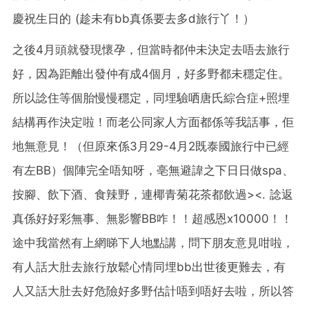
慶祝生日的 (趁未有bb真係要去多d旅行丫！）
之後4月頭就發現懷孕，但當時都仲未決定去唔去旅行
好，因為距離出發仲有成4個月，好多野都未穩定住。
所以諗住等個胎慢慢穩定，同埋驗哂唐氏綜合症+照埋
結構再作決定啦！而老公同家人方面都係等我話事，佢
地無意見！（但原來係3月29-4月2既泰國旅行中已經
有左BB）個陣完全唔知呀，亳無避諱之下日日做spa、
按腳、飲下酒、食辣野，連椰青菊花茶都飲過><. 諗返
真係好好彩無事、無影響BB咋！！超感恩x10000！！
途中我當然有上網睇下人地點講，問下朋友意見咁啦，
有人話大肚去旅行放鬆心情同埋bb出世後更難去，有
人又話大肚去好危險好多野估計唔到唔好去啦，所以答