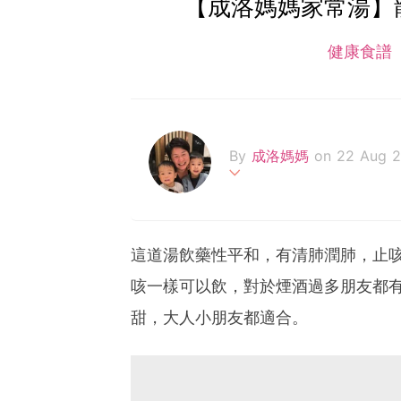
【成洛媽媽家常湯】
健康食譜
By
成洛媽媽
on 22 Aug 2
為家人健康把關，讓家人食
及歡樂。
這道湯飲藥性平和，有清肺潤肺，止
經過一天忙碌過後，回到家
咳一樣可以飲，對於煙酒過多朋友都
《成洛媽媽家常湯》一直秉
甜，大人小朋友都適合。
享，將一碗簡單的家常湯水
福！