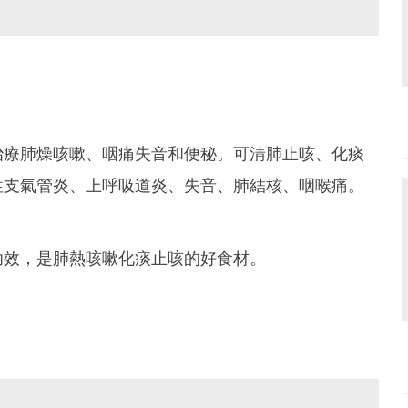
治療肺燥咳嗽、咽痛失音和便秘。可清肺止咳、化痰
性支氣管炎、上呼吸道炎、失音、肺結核、咽喉痛。
功效，是肺熱咳嗽化痰止咳的好食材。
：