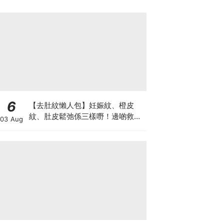
6
【去肚紋懶人包】妊娠紋、橙皮
紋、肚皮鬆弛係三樣嘢！邊啲救得
03 Aug
返、邊啲只能淡化？