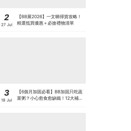
2
【BB展2026】一文睇掃貨攻略！
精選抵買優惠＋必搶禮物清單
27 Jul
3
【6個月加固必看】BB加固只吃蔬
菜粥？小心愈食愈缺鐵！12大補鐵
18 Jul
食材清單＋一星期食譜推薦