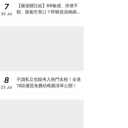
7
【腸道關注組】BB敏感、排便不
順、脹氣冇胃口？即睇資深媽媽分
30 Jul
享經驗之談 輕鬆解決湊B煩惱
8
不讀私立也能考入熱門名校！全港
18區優質免費幼稚園清單公開！
23 Jul