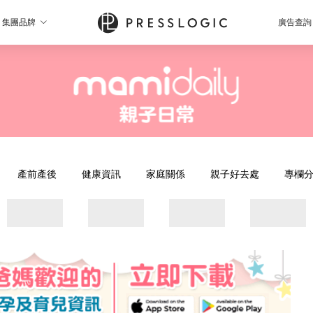
集團品牌
廣告查詢
產前產後
健康資訊
家庭關係
親子好去處
專欄