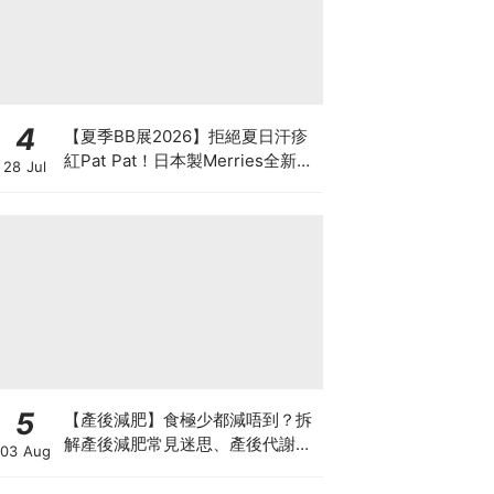
4
【夏季BB展2026】拒絕夏日汗疹
紅Pat Pat！日本製Merries全新超
28 Jul
吸安睡褲挑戰全晚零外漏 皇牌
First Premium系列買1送1！
5
【產後減肥】食極少都減唔到？拆
解產後減肥常見迷思、產後代謝、
03 Aug
水腫原因＋淋巴引流、Onda Pro
修身攻略