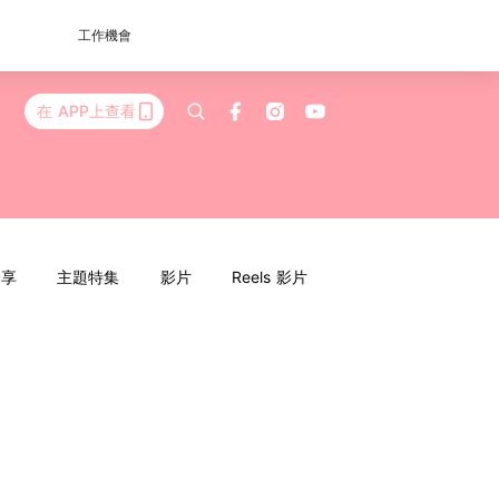
工作機會
在 APP上查看
分享
主題特集
影片
Reels 影片