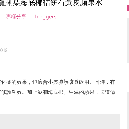
龍脷葉海底椰桔餅石黃皮蘋果水
專欄分享
bloggers
019
得有營又健康，是作為一家之「煮」的我，最大的任務
咳化痰的效果，也適合小孩肺熱咳嗽飲用。同時，冇
中能品嚐到一啖家常湯水，確是一件幸福的事。
有修護功效。加上滋潤海底椰、生津的蘋果，味道清
承「齊齊飲湯，齊齊身體健康！」的理念，希望透過分
帶到你/妳家中，從而讓更多的人能夠身體健康和體會幸