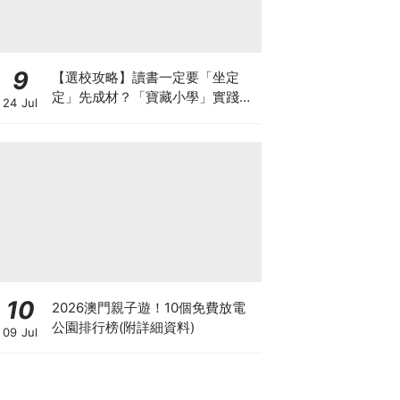
9
【選校攻略】讀書一定要「坐定
定」先成材？「寶藏小學」實踐動
24 Jul
靜循環激發孩子潛能
10
2026澳門親子遊！10個免費放電
公園排行榜(附詳細資料)
09 Jul