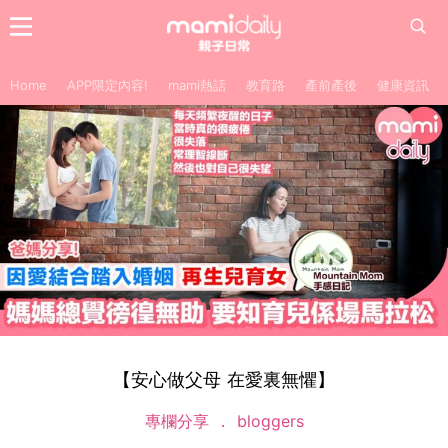
Home
APP限定內容!
mami熱話
教育路
產前產後
健康資訊
【安心做父母 在愛裏無懼】
專欄分享
bloggers