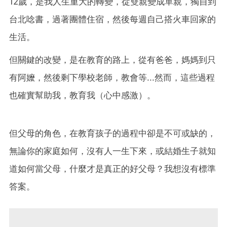
12歲，是我人生重大的轉變，從雙親變成單親，獨自到
我們相信，孩子是上帝所賜的禮物。
台北唸書，過著團體住宿，然後每週自己搭火車回家的
即使，從孕育到養育的過程艱辛萬苦，卻總能看見上帝的恩典祝福
生活。
小mountain的誕生，使我們的生命更加豐富
但關鍵的改變，是在教育的路上，從有爸爸，媽媽到只
--------------------------------------------------------------------
----------------------------
有阿嬤，然後剩下學校老師，教會等...然而，這些過程
我們希望在小mountain的成長過程中，
也確實幫助我，教育我（心中感激）。
不單只是從課本認識大自然、動物園認識動物、海洋館認識魚兒
所以，我們決定從揹著牽著，就帶她走進山裡、游進海裡
但父母的角色，在教育孩子的過程中卻是不可或缺的，
讓她真實體驗與享受神所創造的世界萬物
無論你的家庭如何，沒有人一生下來，或結婚生子就知
道如何當父母，什麼才是真正的好父母？我想沒有標準
答案。