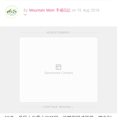
By
Mountain Mom 手感日記
on 15 Aug 2019
2016.09.27
一對熱愛登山、溯溪、露營、鐵人三項、馬拉松各種戶外運動，連
ADVERTISEMENT
婚禮都要辦在山上的夫妻
2018.07.31
我們登上人生第一座百岳《南華山》，同時，我們也發現肚子裡擁
有已經醞釀一個月的新生命
Sponsored Content
2019.04.04
就這樣開啟我們的1+1<山的冒險旅程
--------------------------------------------------------------------
CONTINUE READING
----------------------------