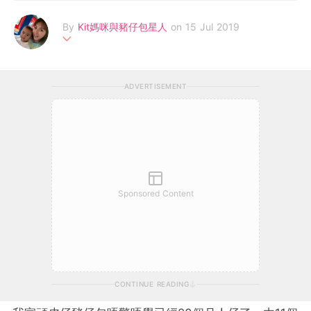
By
Kit媽咪與豬仔包星人
on 15 Jul 2019
我是全職新手媽媽叫Kit媽咪，育有一個超級好動的兒子，喜歡帶
他一起遊歷世界，去不同的地方體驗生活，每個新的遊樂場、遊戲
ADVERTISEMENT
室都會去試玩，雖然照顧他十分疲累，但見到他日漸成長有大滿足
感，希望可以同各位媽媽分享親子旅遊、育兒、教育等心得，多作
交流。
Sponsored Content
CONTINUE READING