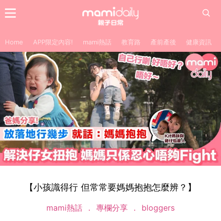
Home
APP限定內容!
mami熱話
教育路
產前產後
健康資訊
【小孩識得行 但常常要媽媽抱抱怎麼辨？】
mami熱話
專欄分享
bloggers