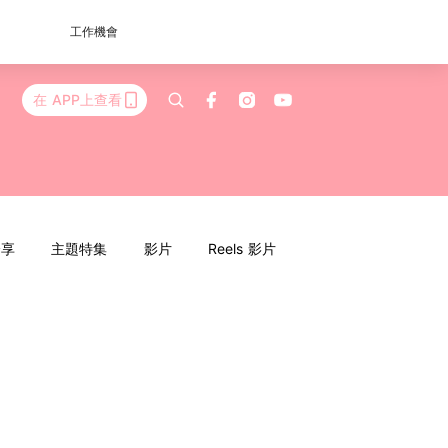
工作機會
在 APP上查看
分享
主題特集
影片
Reels 影片