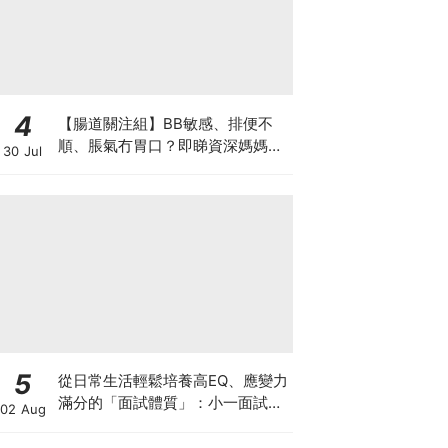
4
【腸道關注組】BB敏感、排便不
順、脹氣冇胃口？即睇資深媽媽分
30 Jul
享經驗之談 輕鬆解決湊B煩惱
5
從日常生活輕鬆培養高EQ、應變力
滿分的「面試體質」：小一面試最
02 Aug
強備戰指南