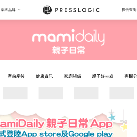
集團品牌
廣告查詢
產前產後
健康資訊
家庭關係
親子好去處
專欄