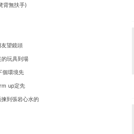
凳背無扶手)
朋友望鏡頭
笑的玩具到場
下個環境先
m up定先
唔揀到張岩心水的