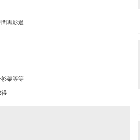
時間再影過
掛衫架等等
都得