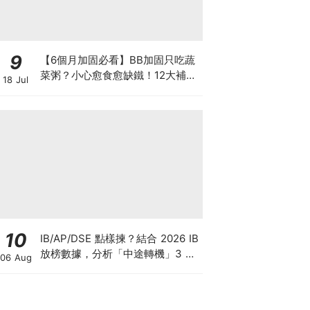
9
【6個月加固必看】BB加固只吃蔬
菜粥？小心愈食愈缺鐵！12大補鐵
18 Jul
食材清單＋一星期食譜推薦
10
IB/AP/DSE 點樣揀？結合 2026 IB
放榜數據，分析「中途轉機」3 大
06 Aug
考慮！