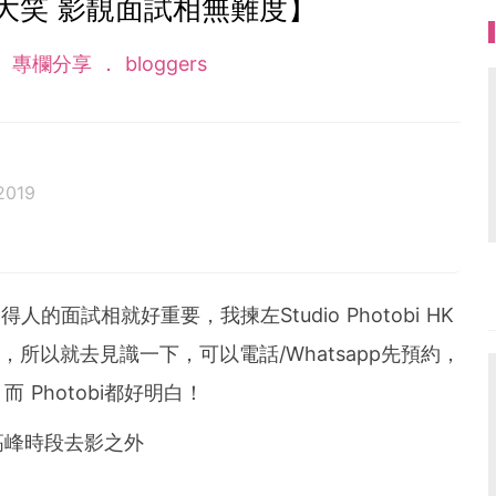
大笑 影靚面試相無難度】
專欄分享
bloggers
2019
0後全職媽媽*分享湊仔日常趣事*分享各種有趣方法調節
的媽媽們熄點正能量*引起共鳴並從新出發*當位有質素從
的面試相就好重要，我揀左Studio Photobi HK
，所以就去見識一下，可以電話/Whatsapp先預約，
Photobi都好明白！
高峰時段去影之外