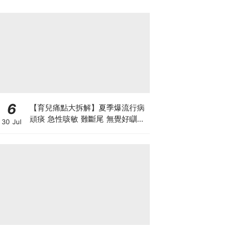
6
【育兒痛點大拆解】夏季爆流行病
頑痰 急性咳敏 難斷尾 無覺好瞓？
30 Jul
中醫教路 一招踢走頑痰斷尾！