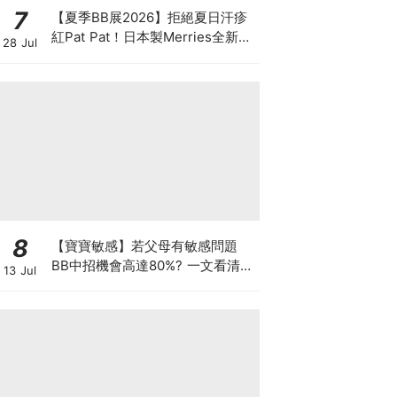
7
【夏季BB展2026】拒絕夏日汗疹
紅Pat Pat！日本製Merries全新超
28 Jul
吸安睡褲挑戰全晚零外漏 皇牌
First Premium系列買1送1！
8
【寶寶敏感】若父母有敏感問題
BB中招機會高達80%? 一文看清預
13 Jul
防敏感關鍵因素！