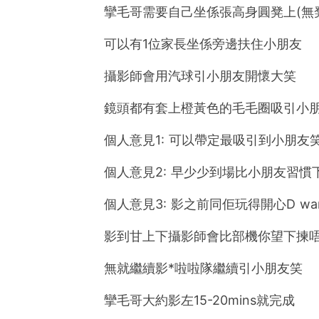
攣毛哥需要自己坐係張高身圓凳上(無
可以有1位家長坐係旁邊扶住小朋友
攝影師會用汽球引小朋友開懷大笑
鏡頭都有套上橙黃色的毛毛圈吸引小
個人意見1: 可以帶定最吸引到小朋友
個人意見2: 早少少到場比小朋友習慣
個人意見3: 影之前同佢玩得開心D war
影到甘上下攝影師會比部機你望下揀
無就繼續影*啦啦隊繼續引小朋友笑
攣毛哥大約影左15-20mins就完成