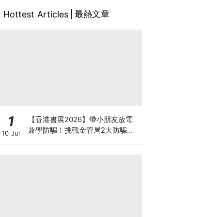
最熱文章
Hottest Articles
1
【香港書展2026】帶小朋友放電
兼學防騙！挑戰金管局2大防騙遊
10 Jul
戲、贏「嗱喳蕉」購物袋及多款驚
喜紀念品！