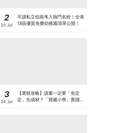
2
不讀私立也能考入熱門名校！全港
18區優質免費幼稚園清單公開！
23 Jul
3
【選校攻略】讀書一定要「坐定
定」先成材？「寶藏小學」實踐動
24 Jul
靜循環激發孩子潛能