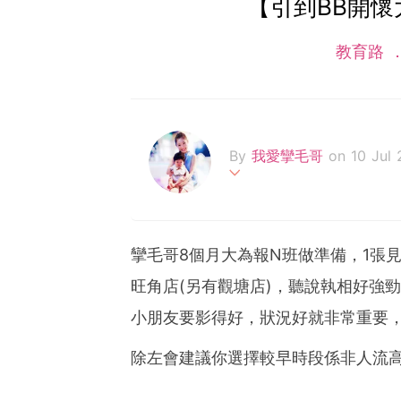
【引到BB開懷
教育路
By
我愛攣毛哥
on 10 Jul 
我要做靚媽！仍然愛美的8
個人情緒*為湊仔湊到忘我
內到外都美的靚媽媽。
攣毛哥8個月大為報N班做準備，1張見得人
Facebook專頁:我愛攣毛哥
旺角店(另有觀塘店)，聽說執相好強勁
小朋友要影得好，狀況好就非常重要，而 
除左會建議你選擇較早時段係非人流