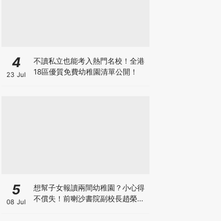
4
不讀私立也能考入熱門名校！全港
18區優質免費幼稚園清單公開！
23 Jul
5
想幫子女報讀兩間幼稚園？小心得
不償失！前喇沙書院副校長趙榮
08 Jul
德：先問自己能否解決這3大問
題！