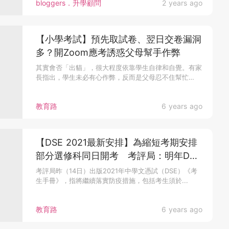
bloggers．升學顧問
2 years ago
【小學考試】預先取試卷、翌日交卷漏洞
多？開Zoom應考誘惑父母幫手作弊
其實會否「出貓」，很大程度依靠學生自律和自覺。有家
長指出，學生未必有心作弊，反而是父母忍不住幫忙
「出...
教育路
6 years ago
【DSE 2021最新安排】為縮短考期安排
部分選修科同日開考 考評局：明年DSE
維持嚴格防疫措施！
考評局昨（14日）出版2021年中學文憑試（DSE）《考
生手冊》，指將繼續落實防疫措施，包括考生須於...
教育路
6 years ago