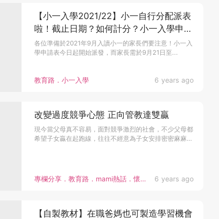
【小一入學2021/22】小一自行分配派表
啦！截止日期？如何計分？小一入學申請
表6大重要事項
各位準備於2021年9月入讀小一的家長們要注意！小一入
學申請表今日起開始派發，而家長需於9月21日至...
教育路．小一入學
6 years ago
改變過度競爭心態 正向管教達雙贏
現今當父母真不容易，面對競爭激烈的社會，不少父母都
希望子女贏在起跑線，往往不經意為子女安排密密麻麻
的...
專欄分享．教育路．mami熱話．懷孕心得．家庭關係．育嬰貼士．女性健康．小一入學．幼稚園入學．學校大全．海外升學．專家分享．產前產後．教育心得．夫妻關係．教育局消息
6 years ago
【自製教材】在職爸媽也可製造學習機會