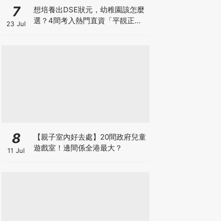
7
想培養出DSE狀元，幼稚園該怎麼
選？4間考入熱門直資「平靚正」
23 Jul
免費幼稚園！
8
【親子室內好去處】20間政府兒童
遊戲室！邊間係全港最大？
11 Jul