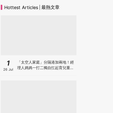
最熱文章
Hottest Articles
1
「太空人家庭」分隔港加兩地！經
理人媽媽一打二獨自扛起育兒重
26 Jul
擔！Stephanie｜經理人｜太空人
家庭｜職場媽媽