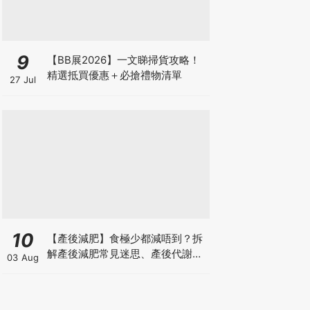
9
【BB展2026】一文睇掃貨攻略！
精選抵買優惠＋必搶禮物清單
27 Jul
10
【產後減肥】食極少都減唔到？拆
解產後減肥常見迷思、產後代謝、
03 Aug
水腫原因＋淋巴引流、Onda Pro
修身攻略