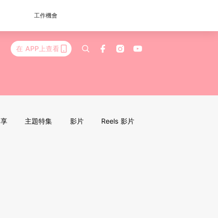
工作機會
在 APP上查看
分享
主題特集
影片
Reels 影片