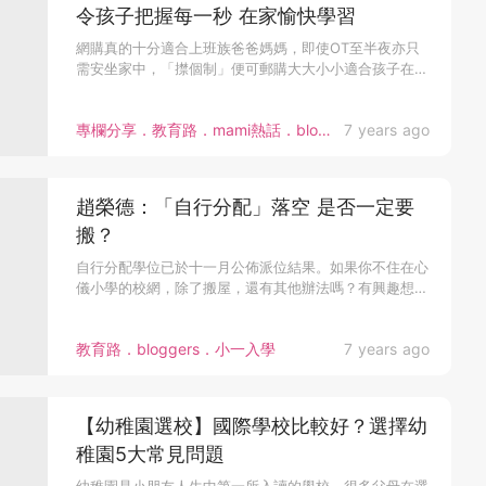
令孩子把握每一秒 在家愉快學習
網購真的十分適合上班族爸爸媽媽，即使OT至半夜亦只
需安坐家中，「㩒個制」便可郵購大大小小適合孩子在
家...
專欄分享．教育路．mami熱話．bloggers
7 years ago
趙榮德：「自行分配」落空 是否一定要
搬？
自行分配學位已於十一月公佈派位結果。如果你不住在心
儀小學的校網，除了搬屋，還有其他辦法嗎？有興趣想
知...
教育路．bloggers．小一入學
7 years ago
【幼稚園選校】國際學校比較好？選擇幼
稚園5大常見問題