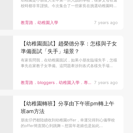
幼稚園是小朋友人生中第一所入讀的學校，很多父母在選
校時都非常謹慎。今次集合了一些家長在挑選幼稚園時
經...
教育路．幼稚園入學
7 years ago
【幼稚園面試】趙榮德分享：怎樣與子女
準備面試「失手」場景？
有家長問我，在幼稚園面試，如果小朋友臨場失手，怎樣
事先在家教子女準備。這問題牽涉到各式各樣失手場
景，...
教育路．bloggers．幼稚園入學．專家分享
7 years ago
【幼稚園轉班】分享由下午班pm轉上午
班am方法
朋友仔們都陸續收到幼稚園offer，幸運兒得到心儀學校
的offer簡直開心到跳舞～想當年老娘也是如此...