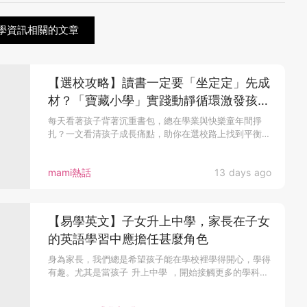
學資訊相關的文章
【選校攻略】讀書一定要「坐定定」先成
材？「寶藏小學」實踐動靜循環激發孩子
潛能
每天看著孩子背著沉重書包，總在學業與快樂童年間掙
扎？一文看清孩子成長痛點，助你在選校路上找到平衡，
打...
mami熱話
13 days ago
【易學英文】子女升上中學，家長在子女
的英語學習中應擔任甚麼角色
身為家長，我們總是希望孩子能在學校裡學得開心，學得
有趣。尤其是當孩子 升上中學 ，開始接觸更多的學科，
我們更需要懂得如何...