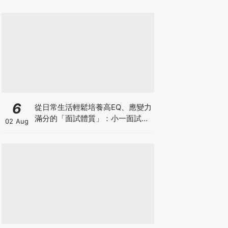
6
從日常生活輕鬆培養高EQ、應變力
滿分的「面試體質」：小一面試最
02 Aug
強備戰指南