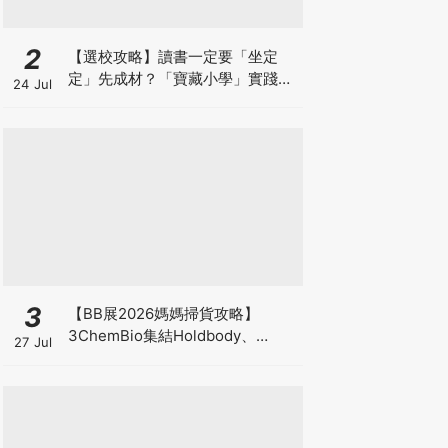
2
【選校攻略】讀書一定要「坐定
定」先成材？「寶藏小學」實踐動
24 Jul
靜循環激發孩子潛能
3
【BB展2026媽媽掃貨攻略】
3ChemBio集結Holdbody、
27 Jul
ProVen、森下仁丹、Return人氣
品牌激減！低至18折＋買3送1＋原
箱優惠低至65折