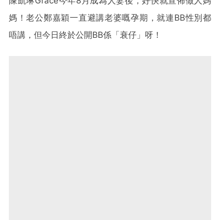
陳凱琳Grace今年8月成為人妻後，好快就宣佈做人媽
媽！老公鄭嘉穎一直避講老婆嘅孕期，就連BB性別都
唔講，但今日終於公開BB係「衰仔」呀！