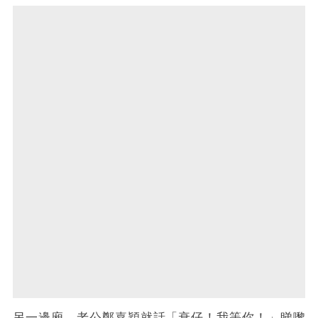
另一邊廂，老公鄭嘉穎就話「衰仔！我等你！」睇嚟