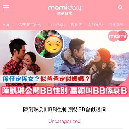
Home
APP限定內容!
mami熱話
教育路
產前產後
健康資訊
陳凱琳公開BB性別 期待BB會似邊個
Uncategorized