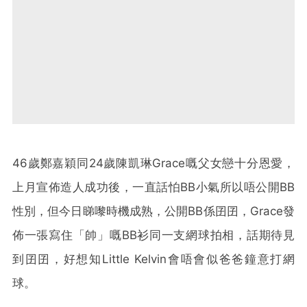
46歲鄭嘉穎同24歲陳凱琳Grace嘅父女戀十分恩愛，
上月宣佈造人成功後，一直話怕BB小氣所以唔公開BB
性別，但今日睇嚟時機成熟，公開BB係囝囝，Grace發
佈一張寫住「帥」嘅BB衫同一支網球拍相，話期待見
到囝囝，好想知Little Kelvin會唔會似爸爸鐘意打網
球。