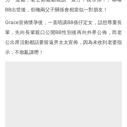
BB出世後，佢哋兩父子關係會相當似一對朋友！
Grace宣佈懷孕後，一直唔講BB係仔定女，話想尊重長
輩，先向長輩親口公開BB性別後再向外界公佈，而老
公出席活動都話要留返畀太太宣佈，因為未收到老婆指
示，不敢亂講嘢！