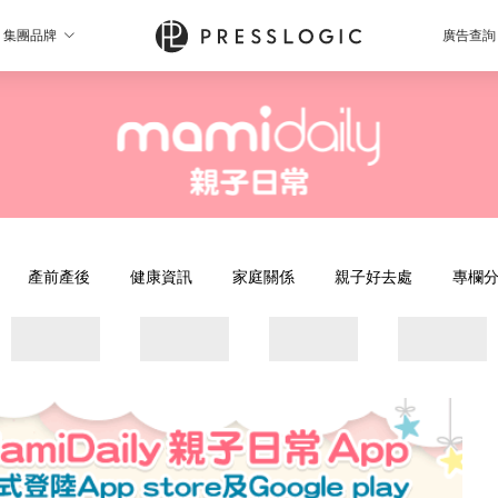
集團品牌
廣告查詢
產前產後
健康資訊
家庭關係
親子好去處
專欄