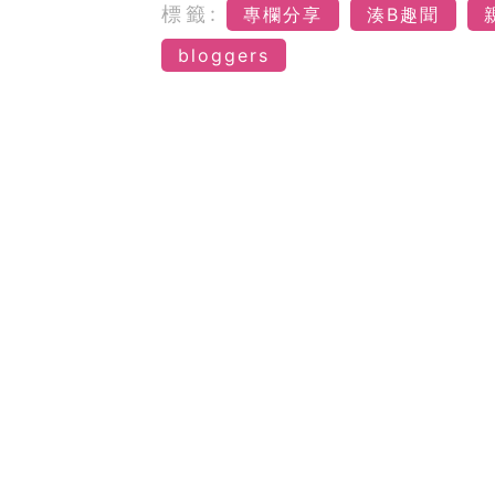
標籤:
專欄分享
湊B趣聞
bloggers