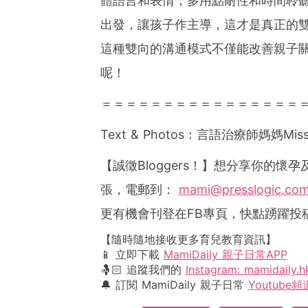
體語言和表情，多用點耐性和時間聆
出發，讓孩子作主導，這才是真正的
這種雙向的溝通模式不僅能改善親子
呢！
＝＝＝＝＝＝＝＝＝＝＝＝＝＝＝＝
Text & Photos
：言語治療師媽媽
Miss
【誠徵
Bloggers
！】想分享你的懷孕
張，電郵到：
mami@presslogic.co
更有機會刊登在
FB
專頁，快點踴躍投
【隨時隨地接收更多育兒教育資訊】
📱 立即下載
MamiDaily 親子日常APP
🤱🏻 追蹤我們的
Instagram: mamidaily.h
🔔 訂閱 MamiDaily 親子日常
Youtube頻