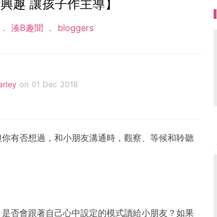
興趣 讓孩子作主導】
湊B趣聞
bloggers
rley
on 01 Dec 2018
言語治療師 + 英文教師 + 新手媽媽 ，家有余寶寶大
平台擔任顧問及撰寫專欄，致力與各位家長分享小朋友
等資訊，Facebook專頁︰言語治療師媽媽Miss Ca
但你有否想過，和小朋友溝通時，觀察、等候和聆聽
，是否會跟著自己心中設定的模式讀給小朋友？如果