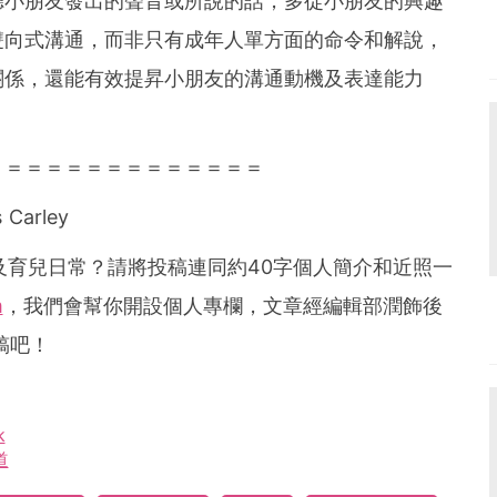
聽小朋友發出的聲音或所說的話，多從小朋友的興趣
雙向式溝通，而非只有成年人單方面的命令和解說，
關係，還能有效提昇小朋友的溝通動機及表達能力
＝＝＝＝＝＝＝＝＝＝＝＝＝＝
 Carley
及育兒日常？請將投稿連同約
40
字個人簡介和近照一
m
，我們會幫你開設個人專欄，文章經編輯部潤飾後
稿吧！
k
道