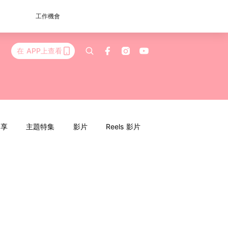
工作機會
在 APP上查看
分享
主題特集
影片
Reels 影片