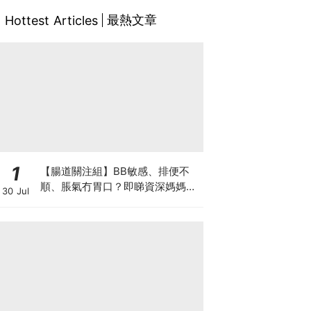
最熱文章
Hottest Articles
1
【腸道關注組】BB敏感、排便不
順、脹氣冇胃口？即睇資深媽媽分
30 Jul
享經驗之談 輕鬆解決湊B煩惱