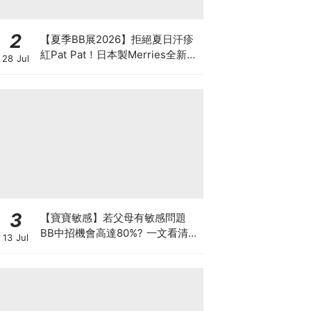
2
【夏季BB展2026】拒絕夏日汗疹
紅Pat Pat！日本製Merries全新超
28 Jul
吸安睡褲挑戰全晚零外漏 皇牌
First Premium系列買1送1！
3
【寶寶敏感】若父母有敏感問題
BB中招機會高達80%? 一文看清預
13 Jul
防敏感關鍵因素！