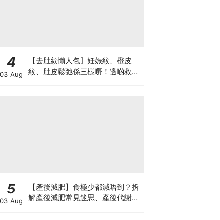
4
【去肚紋懶人包】妊娠紋、橙皮
紋、肚皮鬆弛係三樣嘢！邊啲救得
03 Aug
返、邊啲只能淡化？
5
【產後減肥】食極少都減唔到？拆
解產後減肥常見迷思、產後代謝、
03 Aug
水腫原因＋淋巴引流、Onda Pro
修身攻略