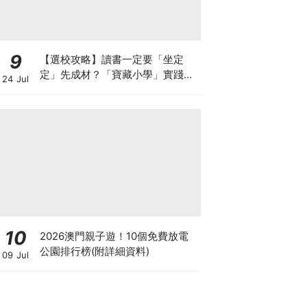
9
【選校攻略】讀書一定要「坐定
定」先成材？「寶藏小學」實踐動
24 Jul
靜循環激發孩子潛能
10
2026澳門親子遊！10個免費放電
公園排行榜(附詳細資料)
09 Jul