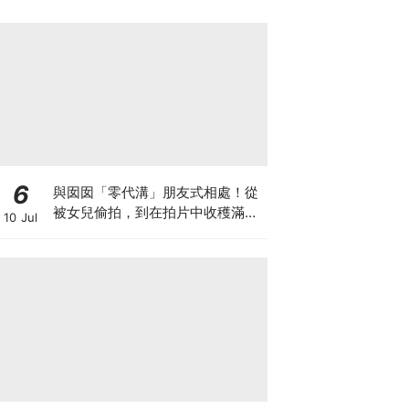
6
與囡囡「零代溝」朋友式相處！從
被女兒偷拍，到在拍片中收穫滿足
10 Jul
感！VAL媽｜美如｜KOL媽媽