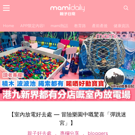
Home
APP限定內容!
mami熱話
教育路
產前產後
健康資訊
【室內放電好去處 — 冒險樂園中嘅驚喜「彈跳迷
宮」】
親子好去處
專欄分享
bloggers