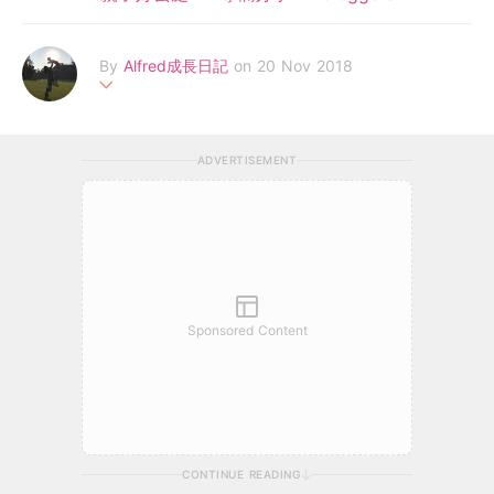
By
Alfred成長日記
on 20 Nov 2018
分享Alfred的成長軼事、幼兒食譜、親子玩樂、購物情報、旅遊資
訊、好物介紹等。 以及，Alfred媽作為母親的體會、學習與得著。
ADVERTISEMENT
Facebook: https://m.facebook.com/AllAboutAlfred/
Sponsored Content
CONTINUE READING