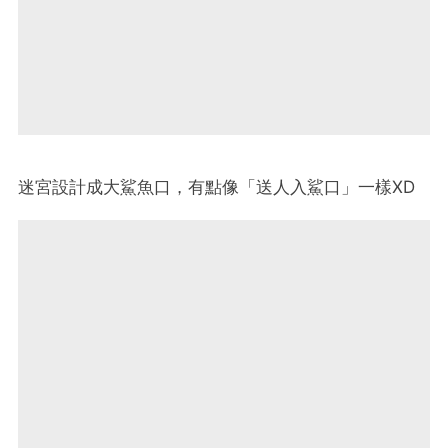
迷宮設計成大鯊魚口，有點像「送人入鯊口」一樣XD