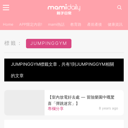
Home
APP限定內容!
mami熱話
教育路
產前產後
健康資訊
標籤：
JUMPINGGYM
JUMPINGGYM標籤文章，共有1則JUMPINGGYM相關
的文章
【室內放電好去處 — 冒險樂園中嘅驚
喜「彈跳迷宮」】
專欄分享
8 years ago