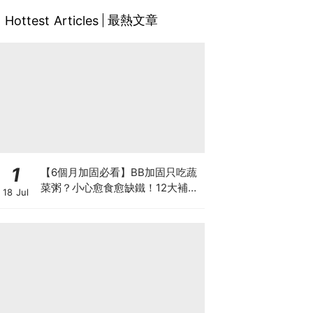
最熱文章
Hottest Articles
1
【6個月加固必看】BB加固只吃蔬
菜粥？小心愈食愈缺鐵！12大補鐵
18 Jul
食材清單＋一星期食譜推薦