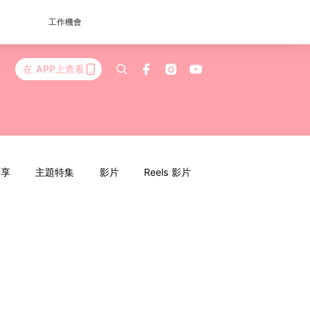
工作機會
在 APP上查看
分享
主題特集
影片
Reels 影片