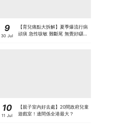
9
【育兒痛點大拆解】夏季爆流行病
頑痰 急性咳敏 難斷尾 無覺好瞓？
30 Jul
中醫教路 一招踢走頑痰斷尾！
10
【親子室內好去處】20間政府兒童
遊戲室！邊間係全港最大？
11 Jul