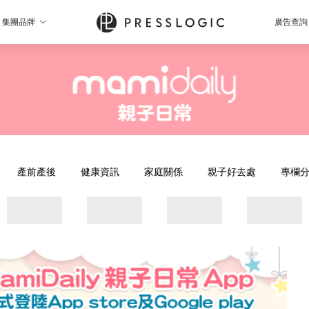
集團品牌
廣告查詢
產前產後
健康資訊
家庭關係
親子好去處
專欄