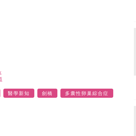
k
道
醫學新知
劍橋
多囊性卵巢綜合症