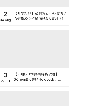
2
【升學攻略】如何幫助小朋友考入
心儀學校？拆解面試3大關鍵 打好
04 Aug
多元智能發展的營養基礎
3
【BB展2026媽媽掃貨攻略】
3ChemBio集結Holdbody、
27 Jul
ProVen、森下仁丹、Return人氣
品牌激減！低至18折＋買3送1＋原
箱優惠低至65折