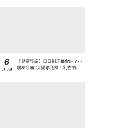
6
【兒童護齒】日日刷牙都會蛀？小
朋友牙齒2大隱形危機！乳齒的琺
31 Jul
瑯質比成人薄弱50%！選牙膏要睇
含氟量！