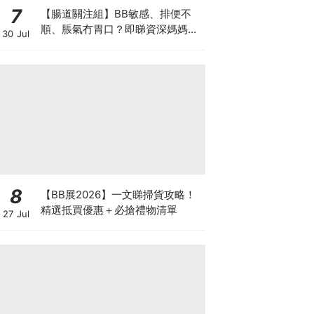
7
【腸道關注組】BB敏感、排便不
順、脹氣冇胃口？即睇資深媽媽分
30 Jul
享經驗之談 輕鬆解決湊B煩惱
8
【BB展2026】一文睇掃貨攻略！
精選抵買優惠＋必搶禮物清單
27 Jul