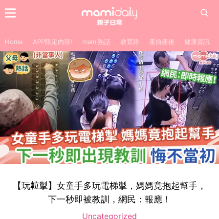
Home
APP限定內容!
mami熱話
教育路
產前產後
健康資訊
【玩𨋢掣】女童手多玩電梯掣，媽媽竟抱起幫手，
下一秒即被教訓，網民：報應！
Uncategorized