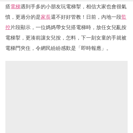
搭
電梯
遇到手多的小朋友玩電梯掣，相信大家也會很氣
憤，更過分的是
家長
還不好好管教！日前，內地一段
監
控
片段顯示，一位媽媽帶女兒搭電梯時，放任女兒亂按
電梯掣，更湊前讓女兒按，怎料，下一刻女童的手就被
電梯門夾住，令網民紛紛感歎是「即時報應」。