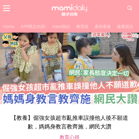
Home
APP限定內容!
mami熱話
教育路
產前產後
健康資訊
【教養】倔強女孩超市亂推車誤撞他人後不願道
歉，媽媽身教言教齊施，網民大讚
教育心得