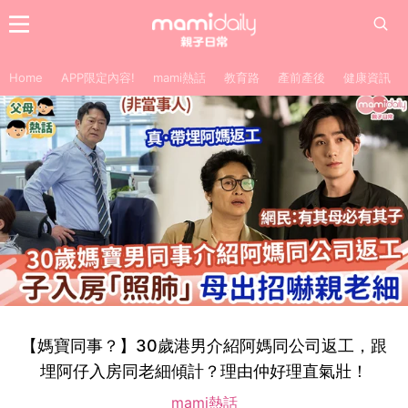
Home
APP限定內容!
mami熱話
教育路
產前產後
健康資訊
【媽寶同事？】30歲港男介紹阿媽同公司返工，跟
埋阿仔入房同老細傾計？理由仲好理直氣壯！
mami熱話