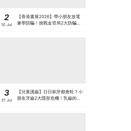
2
【香港書展2026】帶小朋友放電
兼學防騙！挑戰金管局2大防騙遊
10 Jul
戲、贏「嗱喳蕉」購物袋及多款驚
喜紀念品！
3
【兒童護齒】日日刷牙都會蛀？小
朋友牙齒2大隱形危機！乳齒的琺
31 Jul
瑯質比成人薄弱50%！選牙膏要睇
含氟量！