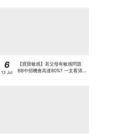
6
【寶寶敏感】若父母有敏感問題
BB中招機會高達80%? 一文看清預
13 Jul
防敏感關鍵因素！