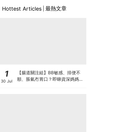
最熱文章
Hottest Articles
1
【腸道關注組】BB敏感、排便不
順、脹氣冇胃口？即睇資深媽媽分
30 Jul
享經驗之談 輕鬆解決湊B煩惱