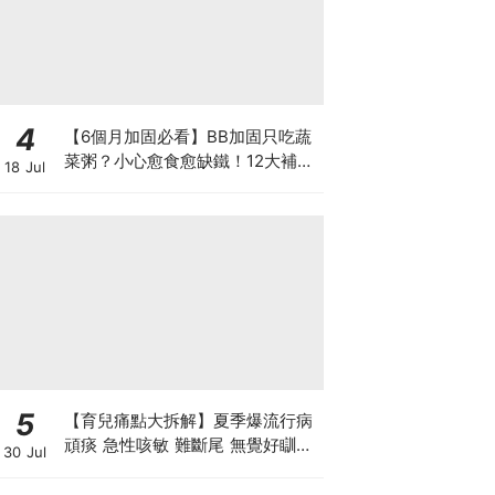
4
【6個月加固必看】BB加固只吃蔬
菜粥？小心愈食愈缺鐵！12大補鐵
18 Jul
食材清單＋一星期食譜推薦
5
【育兒痛點大拆解】夏季爆流行病
頑痰 急性咳敏 難斷尾 無覺好瞓？
30 Jul
中醫教路 一招踢走頑痰斷尾！