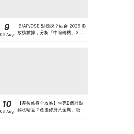
9
IB/AP/DSE 點樣揀？結合 2026 IB
放榜數據，分析「中途轉機」3 大
06 Aug
考慮！
10
【產後修身全攻略】生完B個肚點
解收唔返？產後修身黃金期、腹直
03 Aug
肌分離、紮肚定做機一次睇