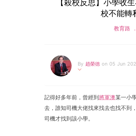
【殺校反思】小學收生
校不能轉
教育路
By
趙榮德
on 05 Jun 20
香港輔導教師協會榮譽顧問
會副主席，為香港大學專業
作有《2020質優免費幼稚
記得好多年前，曾經到
將軍澳
某一小
二十八本。
去，誰知司機大佬找來找去也找不到
司機才找到該小學。