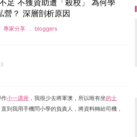
不足 不獲資助遭「殺校」 為何學
私營？ 深層剖析原因
專家分享
bloggers
23
，前喇沙書院副校長，曾任教育局家庭與學校事宜委員
進修學院之客席講師。有専欄刊豋在各大報章雜誌，著
園》、《2020小學升學一本通》、《不一樣的家長》等
學作
小一講座
，我很少去將軍澳，所以唯有坐
的士
，直到我用手機問小學的負責人，將資料轉給司機，