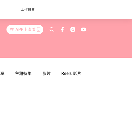
工作機會
在 APP上查看
分享
主題特集
影片
Reels 影片