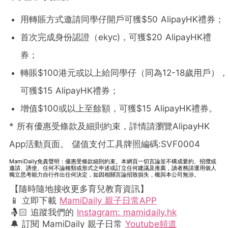
用轉賬方式邀請同學仔開戶可獲$50 AlipayHK禮券；
首次完成身份認證（ekyc)，可獲$20 AlipayHK禮
券；
轉賬$100港元或以上給同學仔（同為12-18歲用戶），
可獲$15 AlipayHK禮券；
增值$100或以上至餘額，可獲$15 AlipayHK禮券。
* 所有優惠受條款及細則約束，詳情請瀏覽AlipayHK
App活動頁面。 儲值支付工具牌照編碼:SVF0004
MamiDaily免責聲明：優惠受條款細則約束。本網頁一切言論並不構成要約、招攬或
邀請、誘使、任何不論種類或形式之申述或訂立任何建議及推薦，讀者務請運用個人
獨立思考能力自行作出任何決定，如因相關言論招致損失，概與本公司無涉。
【隨時隨地接收更多育兒教育資訊】
📱 立即下載
MamiDaily 親子日常APP
🤱🏻 追蹤我們的
Instagram: mamidaily.hk
🔔 訂閱 MamiDaily 親子日常
Youtube頻道