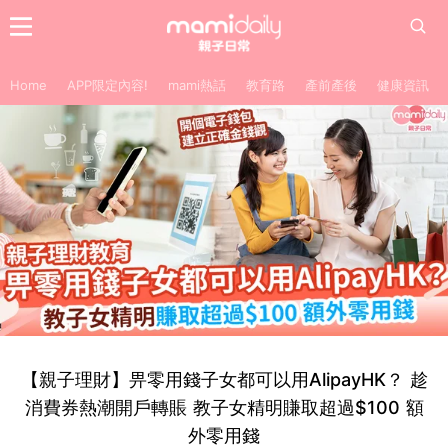
Home
APP限定內容!
mami熱話
教育路
產前產後
健康資訊
【親子理財】畀零用錢子女都可以用AlipayHK？ 趁
消費券熱潮開戶轉賬 教子女精明賺取超過$100 額
外零用錢