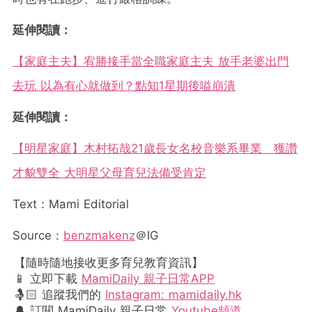
延伸閱讀：
【家庭主夫】宥勝接手當全職家庭主夫 放手老婆出門
去玩 以為有心就做到？點知1星期後嗌崩潰
延伸閱讀：
【明星家庭】木村拓哉21歲長女名校音樂系畢業 獲讚
才貌雙全 大明星父母育兒法備受肯定
Text：Mami Editorial
Source：
benzmakenz
＠IG
【隨時隨地接收更多育兒教育資訊】
📱 立即下載
MamiDaily 親子日常APP
🤱🏻 追蹤我們的
Instagram: mamidaily.hk
🔔 訂閱 MamiDaily 親子日常
Youtube頻道