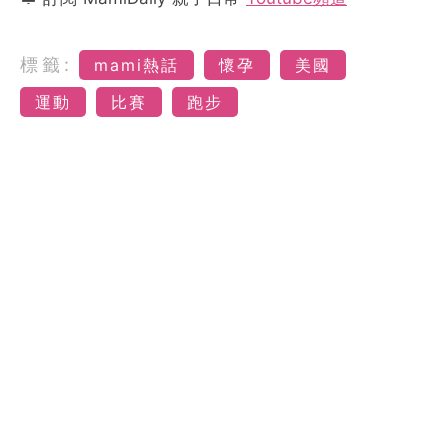
標籤:
mami熱話
懷孕
美國
運動
比賽
跑步