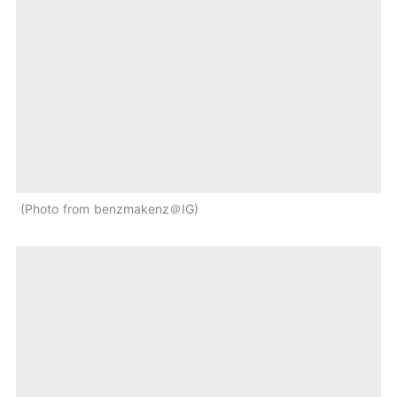
Photo from benzmakenz＠IG