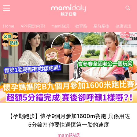
Home
APP限定內容!
mami熱話
教育路
產前產後
健康資訊
【孕期跑步】懷孕9個月參加1600m賽跑 只係用咗
5分鐘?! 仲要快過懷第一胎的速度
mami熱話