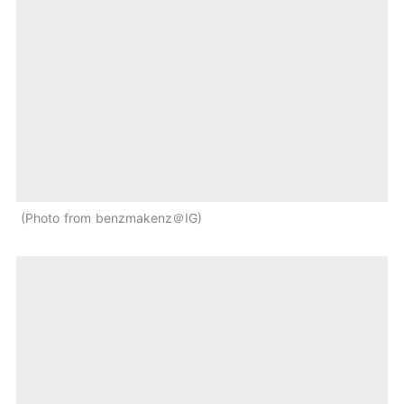
Photo from benzmakenz＠IG