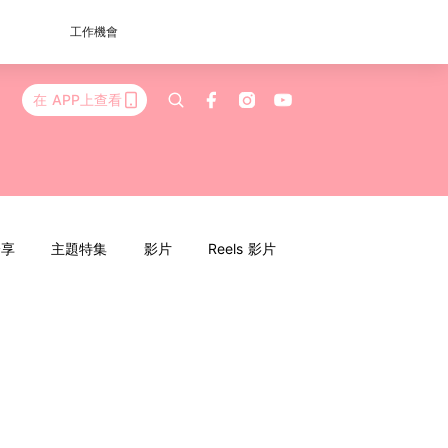
工作機會
在 APP上查看
分享
主題特集
影片
Reels 影片