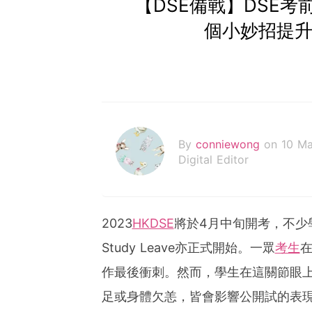
【DSE備戰】DSE考
個小妙招提升
By
conniewong
on 10 M
Digital Editor
2023
HKDSE
將於4月中旬開考，不少
Study Leave亦正式開始。一眾
考生
作最後衝刺。然而，學生在這關節眼
足或身體欠恙，皆會影響公開試的表