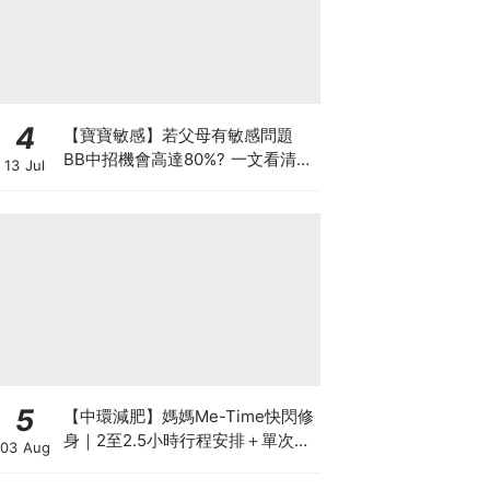
4
【寶寶敏感】若父母有敏感問題
BB中招機會高達80%? 一文看清預
13 Jul
防敏感關鍵因素！
5
【中環減肥】媽媽Me-Time快閃修
身｜2至2.5小時行程安排＋單次收
03 Aug
費攻略