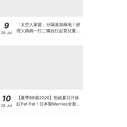
9
「太空人家庭」分隔港加兩地！經
理人媽媽一打二獨自扛起育兒重
26 Jul
擔！Stephanie｜經理人｜太空人
家庭｜職場媽媽
10
【夏季BB展2026】拒絕夏日汗疹
紅Pat Pat！日本製Merries全新超
28 Jul
吸安睡褲挑戰全晚零外漏 皇牌
First Premium系列買1送1！