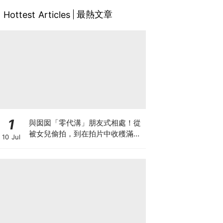
最熱文章
Hottest Articles
1
與囡囡「零代溝」朋友式相處！從
被女兒偷拍，到在拍片中收穫滿足
10 Jul
感！VAL媽｜美如｜KOL媽媽