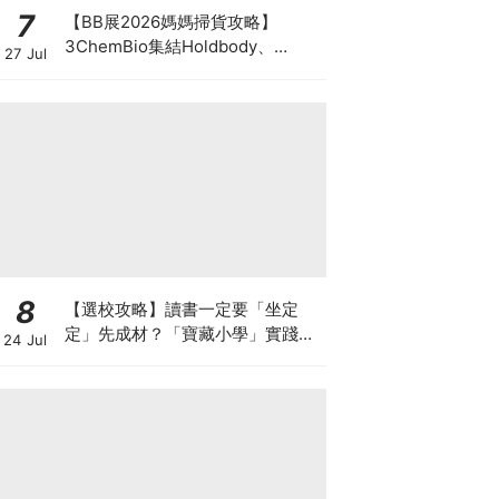
7
【BB展2026媽媽掃貨攻略】
3ChemBio集結Holdbody、
27 Jul
ProVen、森下仁丹、Return人氣
品牌激減！低至18折＋買3送1＋原
箱優惠低至65折
8
【選校攻略】讀書一定要「坐定
定」先成材？「寶藏小學」實踐動
24 Jul
靜循環激發孩子潛能