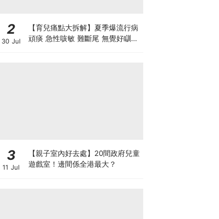
2
【育兒痛點大拆解】夏季爆流行病
頑痰 急性咳敏 難斷尾 無覺好瞓？
30 Jul
中醫教路 一招踢走頑痰斷尾！
3
【親子室內好去處】20間政府兒童
遊戲室！邊間係全港最大？
11 Jul