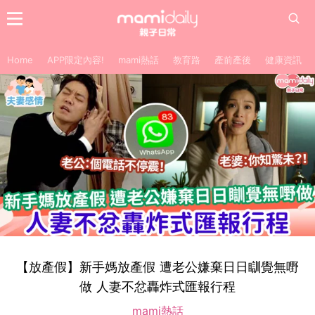
Home
APP限定內容!
mami熱話
教育路
產前產後
健康資訊
【放產假】新手媽放產假 遭老公嫌棄日日瞓覺無嘢
做 人妻不忿轟炸式匯報行程
mami熱話