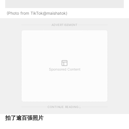
Photo from TikTok@maishatok
ADVERTISEMENT
Sponsored Content
CONTINUE READING
拍了逾百張照片