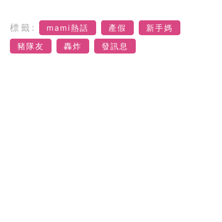
標籤:
mami熱話
產假
新手媽
豬隊友
轟炸
發訊息