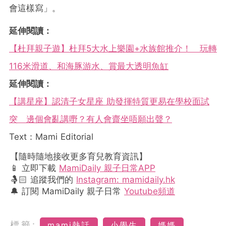
會這樣寫」。
延伸閱讀：
【杜拜親子遊】杜拜5大水上樂園+水族館推介！ 玩轉
116米滑道、和海豚游水、賞最大透明魚缸
延伸閱讀：
【講星座】認清子女星座 助發揮特質更易在學校面試
突 邊個會亂講嘢？有人會齋坐唔願出聲？
Text：Mami Editorial
【隨時隨地接收更多育兒教育資訊】
📱 立即下載
MamiDaily 親子日常APP
🤱🏻 追蹤我們的
Instagram: mamidaily.hk
🔔 訂閱 MamiDaily 親子日常
Youtube頻道
標籤:
mami熱話
小學生
媽媽