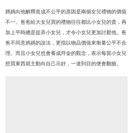
媽媽向他解釋造成不公平的原因是兩個女兒禮物的價值
不一。爸爸給大女兒買的禮物往往都比小女兒的貴，再
加上平時總是捉弄小女兒，才令小女兒更加討厭他。爸
爸不同意媽媽的說法，更指以物品價值來衡量公平不合
理。而且小女兒也會養成拜金的觀念，表示每當小女兒
想買東西就主動向自己示好，一達到目的便會翻臉。