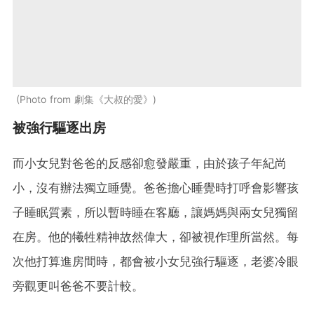
Photo from 劇集《大叔的愛》
被強行驅逐出房
而小女兒對爸爸的反感卻愈發嚴重，由於孩子年紀尚
小，沒有辦法獨立睡覺。爸爸擔心睡覺時打呼會影響孩
子睡眠質素，所以暫時睡在客廳，讓媽媽與兩女兒獨留
在房。他的犧牲精神故然偉大，卻被視作理所當然。每
次他打算進房間時，都會被小女兒強行驅逐，老婆冷眼
旁觀更叫爸爸不要計較。