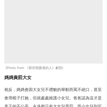
Photo from 《那些我愛過的人》劇照
媽媽責罰大女
相反，媽媽會因大女兒不禮貌的舉動而罵不絕口，甚至
會用棍子打她，但就處處維護小女兒。爸爸認為這才是
真正的不公平，永遠都只有大女兒受罰，而小女兒則可