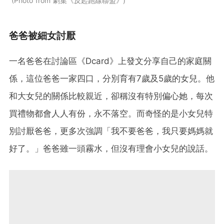
Photo from 劇集《反起跑線聯盟》
爸爸被細女討厭
一名爸爸在討論區《Dcard》上發文分享自己的家庭關
係，這位爸爸一家四口，分別育有7歲及5歲的女兒。他
和大女兒的關係比較親近，卻稱沒有特別偏心她，每次
買禮物都會人人有份，永不落空。而奇怪的是小女兒特
別討厭爸爸，更多次強調「我不要爸爸，我只要媽媽就
好了。」爸爸雖一頭霧水，但沒有理會小女兒的說話。