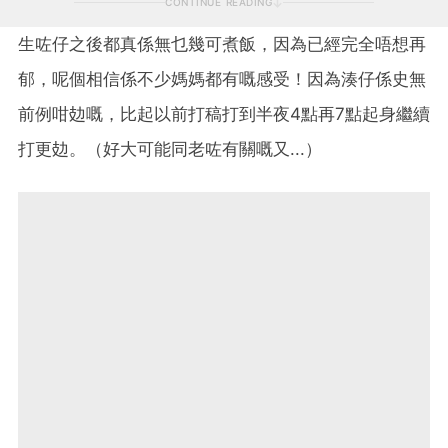
CONTINUE READING
生咗仔之後都真係無乜幾可煮飯，因為已經完全唔想再
郁，呢個相信係不少媽媽都有嘅感受！因為湊仔係史無
前例咁攰嘅，比起以前打稿打到半夜4點再7點起身繼續
打更攰。（好大可能同老咗有關嘅又...）