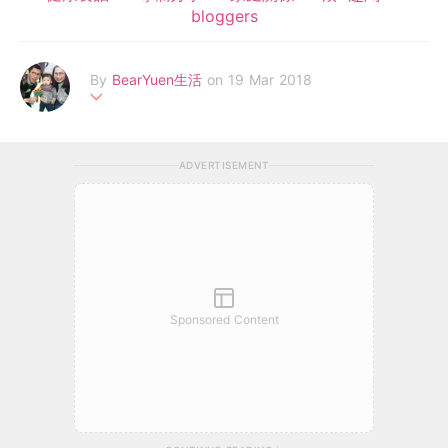
bloggers
By
BearYuen生活
on 19 Mar 2018
做過副刊記者、親子網站編輯，2017年2月生咗丸BB之後， 全力
挑戰人體極限，日頭工作夜晚湊仔。
ADVERTISEMENT
期望做個好媽咪，同老公同個仔一同成長，一家三口開開心心，H
appily Ever After咁！
Sponsored Content