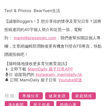
Text & Photos :
BearYuen
生活
【誠徵
Bloggers
！】想分享你的懷孕及育兒日常？請將
投稿連同約
40
字個人簡介和近照一張，電郵
到：
mami@presslogic.com
，我們會幫你開設個人專
欄，文章經編輯部潤飾後更有機會刊登在
FB
專頁，快點
踴躍投稿吧！
【隨時隨地接收更多育兒教育資訊】
📱 立即下載
MamiDaily 親子日常APP
🤱🏻 追蹤我們的
Instagram: mamidaily.hk
🔔 訂閱 MamiDaily 親子日常
Youtube頻道
標籤:
專欄分享
健康食譜
家庭關係
湊B趣聞
親子相處
媽媽心事