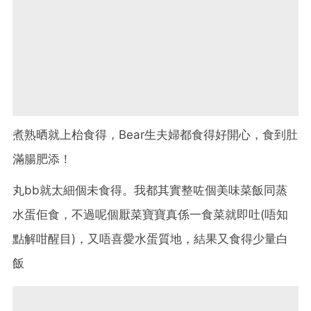
煮熟晒就上枱食得，Bear生夫婦都食得好開心，食到肚
滿腸肥添！
丸bb就太細個未食得。我都其實整咗個美味菜飯同蒸
水蛋佢食，不過呢個厭菜寶寶真係一食菜就即吐(唔知
點解咁醒目)，又唔喜愛水蛋質地，結果又食得少量白
飯