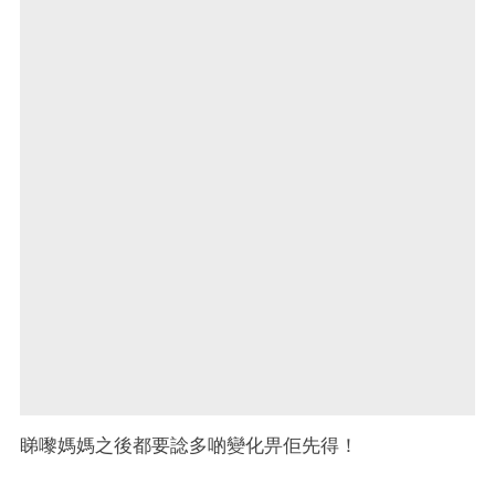
睇嚟媽媽之後都要諗多啲變化畀佢先得！