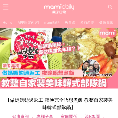
Home
APP限定內容!
mami熱話
教育路
產前產後
健康資訊
【做媽媽攰過返工 夜晚完全唔想煮飯 教整自家製美
味韓式部隊鍋】
健康食譜
專欄分享
家庭關係
湊B趣聞