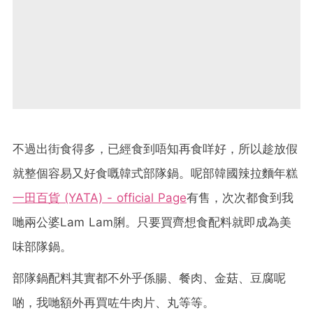
不過出街食得多，已經食到唔知再食咩好，所以趁放假
就整個容易又好食嘅韓式部隊鍋。呢部韓國辣拉麵年糕
一田百貨 (YATA) - official Page
有售，次次都食到我
哋兩公婆Lam Lam脷。只要買齊想食配料就即成為美
味部隊鍋。
部隊鍋配料其實都不外乎係腸、餐肉、金菇、豆腐呢
啲，我哋額外再買咗牛肉片、丸等等。