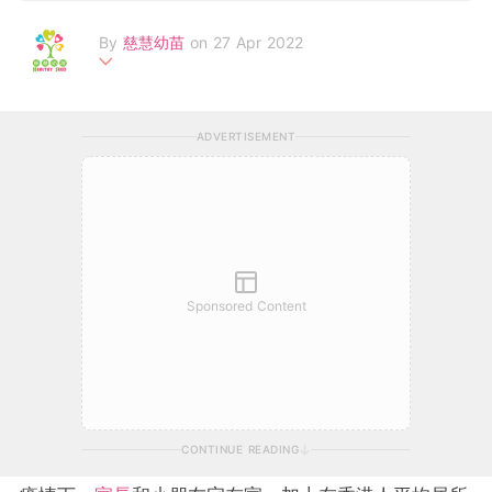
By
慈慧幼苗
on 27 Apr 2022
「慈慧幼苗」由羅鷹石慈慧基金創始贊助，於2014年成立，致力
拓展0至6歲幼兒培育及發展，透過互動資源平台及家長教育培訓
ADVERTISEMENT
課程等服務，教育公眾正確的育兒知識。截至 2020年，受惠的兒
童、家長、及專業同工等超過37, 000人，受惠團體及機構超過40
0個。
Sponsored Content
CONTINUE READING