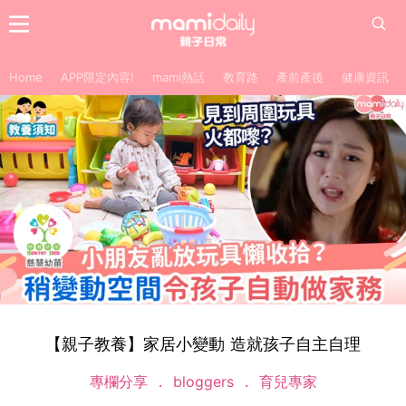
Home
APP限定內容!
mami熱話
教育路
產前產後
健康資訊
【親子教養】家居小變動 造就孩子自主自理
專欄分享
bloggers
育兒專家