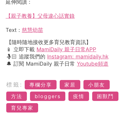
延伸閱讀：
【親子教養】父母違心話實錄
Text：
慈慧幼苗
【隨時隨地接收更多育兒教育資訊】
📱 立即下載
MamiDaily 親子日常APP
🤱🏻 追蹤我們的
Instagram: mamidaily.hk
🔔 訂閱 MamiDaily 親子日常
Youtube頻道
標籤:
專欄分享
家居
小朋友
方法
bloggers
疫情
困獸鬥
育兒專家