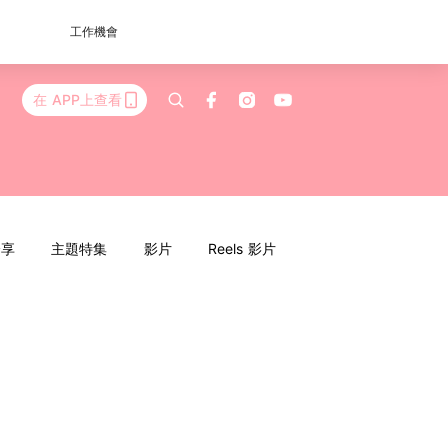
工作機會
在 APP上查看
分享
主題特集
影片
Reels 影片