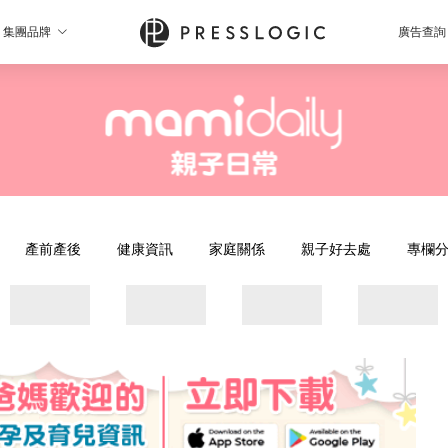
集團品牌
廣告查詢
產前產後
健康資訊
家庭關係
親子好去處
專欄