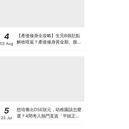
4
【產後修身全攻略】生完B個肚點
解收唔返？產後修身黃金期、腹直
03 Aug
肌分離、紮肚定做機一次睇
5
想培養出DSE狀元，幼稚園該怎麼
選？4間考入熱門直資「平靚正」
23 Jul
免費幼稚園！