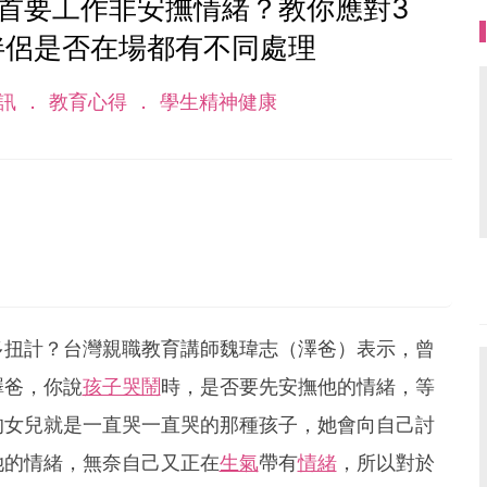
首要工作非安撫情緒？教你應對3
伴侶是否在場都有不同處理
訊
教育心得
學生精神健康
多扭計？台灣親職教育講師魏瑋志（澤爸）表示，曾
澤爸，你說
孩子哭鬧
時，是否要先安撫他的情緒，等
的女兒就是一直哭一直哭的那種孩子，她會向自己討
她的情緒，無奈自己又正在
生氣
帶有
情緒
，所以對於