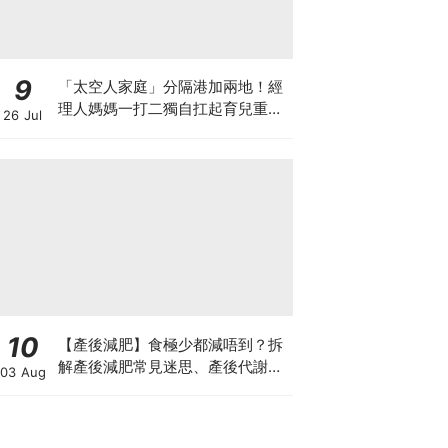
9
「太空人家庭」分隔港加兩地！經
理人媽媽一打二獨自扛起育兒重
26 Jul
擔！Stephanie｜經理人｜太空人
家庭｜職場媽媽
10
【產後減肥】食極少都減唔到？拆
解產後減肥常見迷思、產後代謝、
03 Aug
水腫原因＋淋巴引流、Onda Pro
修身攻略