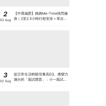
2
【中環減肥】媽媽Me-Time快閃修
身｜2至2.5小時行程安排＋單次收
03 Aug
費攻略
3
從日常生活輕鬆培養高EQ、應變力
滿分的「面試體質」：小一面試最
02 Aug
強備戰指南