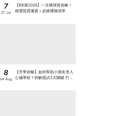
7
【BB展2026】一文睇掃貨攻略！
精選抵買優惠＋必搶禮物清單
27 Jul
8
【升學攻略】如何幫助小朋友考入
心儀學校？拆解面試3大關鍵 打好
04 Aug
多元智能發展的營養基礎