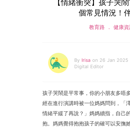
【情緒衝突】孩子哭鬧
個常見情況！
教育路
健康資
By
Irisa
on 26 Jan 2025
Digital Editor
孩子哭鬧是平常事，你的小朋友多唔
經在進行演講時被一位媽媽問到，「
情緒平緩了再說？」媽媽續指，自己
抱。媽媽覺得抱抱孩子的確可以安撫