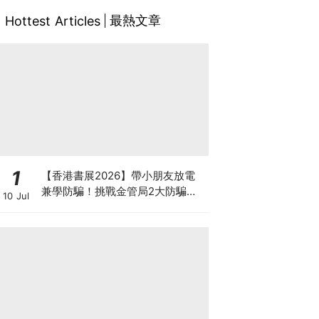
最熱文章
Hottest Articles
1
【香港書展2026】帶小朋友放電
兼學防騙！挑戰金管局2大防騙遊
10 Jul
戲、贏「嗱喳蕉」購物袋及多款驚
喜紀念品！