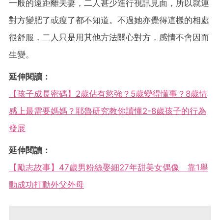
一般的遠距離夫妻，二人甚少進行視訊見面，所以就連
對方變肥了或瘦了都不知道。不過她亦覺得這樣的相處
很舒服，二人只是用其他方法關心對方，感情不會因而
生變。
延伸閱讀：
【孩子成長密碼】2歲佔有慾強？5歲變得懂事？8歲情
感上最需要媽媽？耶魯研究教你讀懂2-8歲孩子的行為
發展
延伸閱讀：
【勵志故事】47歲男粉絲娶細27年甜美女偶像 靠1舉
動成功打動外父外母