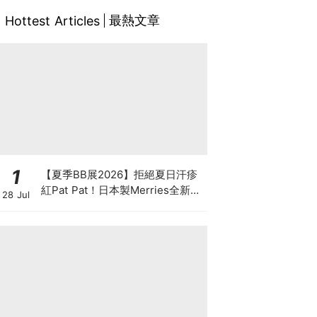
最熱文章
Hottest Articles
1
【夏季BB展2026】拒絕夏日汗疹
紅Pat Pat！日本製Merries全新超
28 Jul
吸安睡褲挑戰全晚零外漏 皇牌
First Premium系列買1送1！