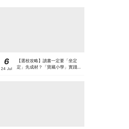
6
【選校攻略】讀書一定要「坐定
定」先成材？「寶藏小學」實踐動
24 Jul
靜循環激發孩子潛能