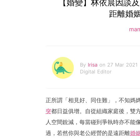
【婚變】林依晨因談及
距離婚
ma
By
Irisa
on 27 Mar 2021
Digital Editor
正所謂「相見好、同住難」，不知媽
突
都日益俱增。自從組織家庭後，雙
人空間銳減，每當碰到爭執時亦不能
過，若然你與老公經營的是遠距離
婚