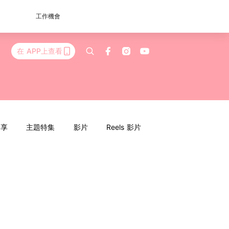
工作機會
在 APP上查看
分享
主題特集
影片
Reels 影片