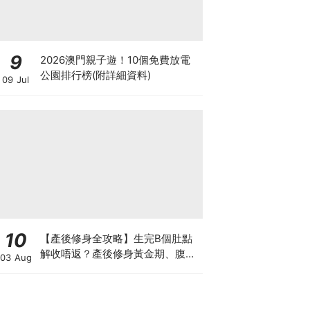
9
2026澳門親子遊！10個免費放電
公園排行榜(附詳細資料)
09 Jul
10
【產後修身全攻略】生完B個肚點
解收唔返？產後修身黃金期、腹直
03 Aug
肌分離、紮肚定做機一次睇