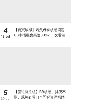
4
【寶寶敏感】若父母有敏感問題
BB中招機會高達80%? 一文看清預
13 Jul
防敏感關鍵因素！
5
【腸道關注組】BB敏感、排便不
順、脹氣冇胃口？即睇資深媽媽分
30 Jul
享經驗之談 輕鬆解決湊B煩惱