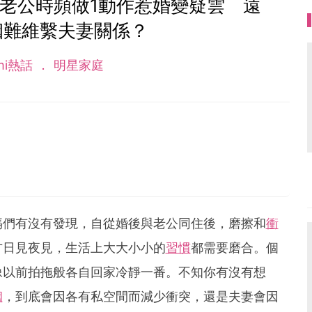
老公時頻做1動作惹婚變疑雲 遠
姻難維繫夫妻關係？
mi熱話
明星家庭
媽們有沒有發現，自從婚後與老公同住後，磨擦和
衝
方日見夜見，生活上大大小小的
習慣
都需要磨合。個
像以前拍拖般各自回家冷靜一番。不知你有沒有想
姻
，到底會因各有私空間而減少衝突，還是夫妻會因