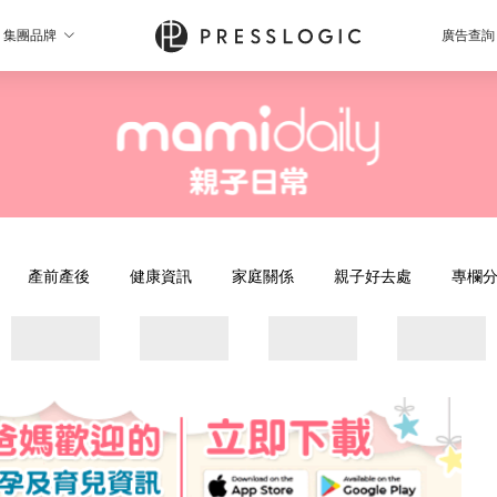
集團品牌
廣告查詢
產前產後
健康資訊
家庭關係
親子好去處
專欄