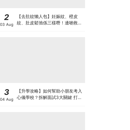
2
【去肚紋懶人包】妊娠紋、橙皮
紋、肚皮鬆弛係三樣嘢！邊啲救得
03 Aug
返、邊啲只能淡化？
3
【升學攻略】如何幫助小朋友考入
心儀學校？拆解面試3大關鍵 打好
04 Aug
多元智能發展的營養基礎