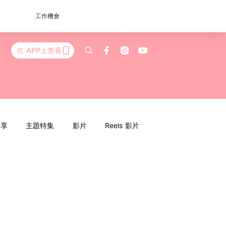
工作機會
在 APP上查看
分享
主題特集
影片
Reels 影片