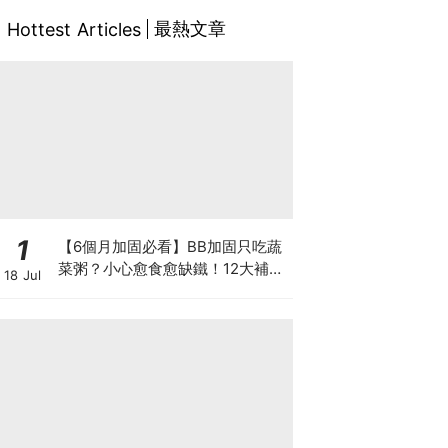
最熱文章
Hottest Articles
1
【6個月加固必看】BB加固只吃蔬
菜粥？小心愈食愈缺鐵！12大補鐵
18 Jul
食材清單＋一星期食譜推薦