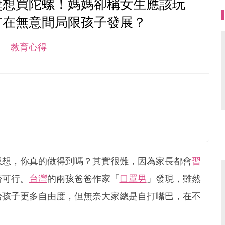
獎想買陀螺！媽媽卻稱女生應該玩
有在無意間局限孩子發展？
教育心得
想想，你真的做得到嗎？其實很難，因為家長都會
習
否可行。
台灣
的兩孩爸爸作家「
口罩男
」發現，雖然
給孩子更多自由度，但無奈大家總是自打嘴巴，在不