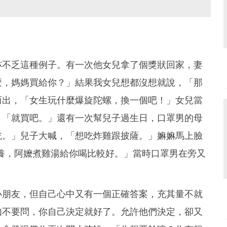
亦不乏這種例子。有一次他女兒拿了個獎狀回家，妻
麼，媽媽買給你？」結果我女兒想都沒想就說，「那
而出，「女生玩什麼爆旋陀螺，換一個吧！」女兒當
，「就買吧。」還有一次幫兒子過生日，口罩男的母
吃。」兒子大喊，「想吃炸雞跟披薩。」嫲嫲馬上臉
養，阿嬤煮雞湯給你喝比較好。」當時口罩男在旁又
小朋友，但自己心中又有一個正確答案，充其量不就
如不要問，你自己決定就好了。允許他們決定，卻又