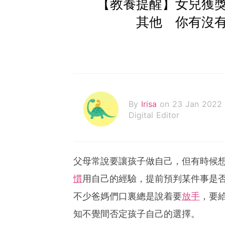
【教養提醒】女兒獲
其他 你有沒
By
Irisa
on 23 Jan 2022
Digital Editor
父母常說要讓孩子做自己，但有時候
慣
用自己的經驗，提前預判某件事是
不少爸媽們口裏總是說着要
放手
，要
知不覺間否定孩子自己的選擇。