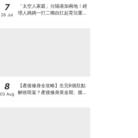
7
「太空人家庭」分隔港加兩地！經
理人媽媽一打二獨自扛起育兒重
26 Jul
擔！Stephanie｜經理人｜太空人
家庭｜職場媽媽
8
【產後修身全攻略】生完B個肚點
解收唔返？產後修身黃金期、腹直
03 Aug
肌分離、紮肚定做機一次睇