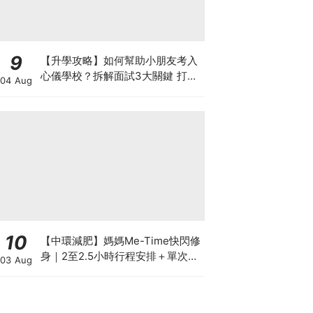
9
【升學攻略】如何幫助小朋友考入
心儀學校？拆解面試3大關鍵 打好
04 Aug
多元智能發展的營養基礎
10
【中環減肥】媽媽Me-Time快閃修
身｜2至2.5小時行程安排＋單次收
03 Aug
費攻略