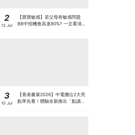
2
【寶寶敏感】若父母有敏感問題
BB中招機會高達80%? 一文看清預
13 Jul
防敏感關鍵因素！
3
【香港書展2026】中電攤位2大亮
點率先看！體驗全新推出「點讀故
10 Jul
事書」系列＋升級版《低碳城市規
劃師》電子桌遊