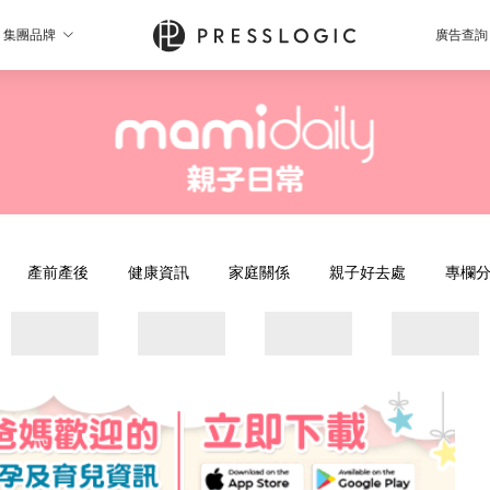
集團品牌
廣告查詢
產前產後
健康資訊
家庭關係
親子好去處
專欄