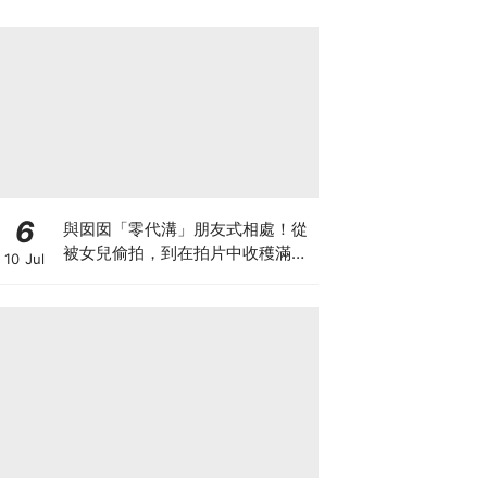
6
與囡囡「零代溝」朋友式相處！從
被女兒偷拍，到在拍片中收穫滿足
10 Jul
感！VAL媽｜美如｜KOL媽媽