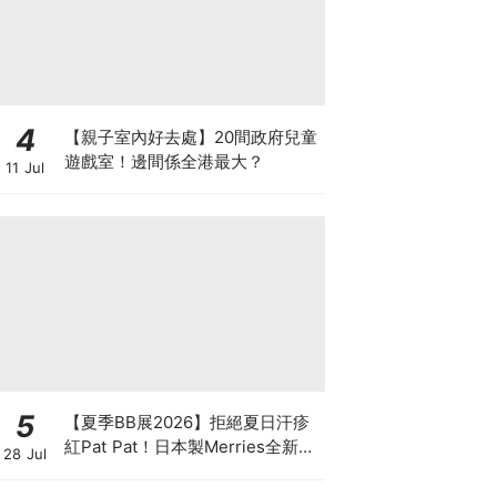
4
【親子室內好去處】20間政府兒童
遊戲室！邊間係全港最大？
11 Jul
5
【夏季BB展2026】拒絕夏日汗疹
紅Pat Pat！日本製Merries全新超
28 Jul
吸安睡褲挑戰全晚零外漏 皇牌
First Premium系列買1送1！