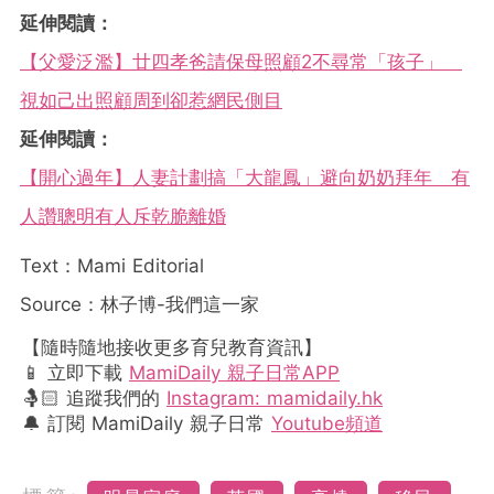
延伸閱讀：
【父愛泛濫】廿四孝爸請保母照顧2不尋常「孩子」
視如己出照顧周到卻惹網民側目
延伸閱讀：
【開心過年】人妻計劃搞「大龍鳳」避向奶奶拜年 有
人讚聰明有人斥乾脆離婚
Text：Mami Editorial
Source：林子博-我們這一家
【隨時隨地接收更多育兒教育資訊】
📱 立即下載
MamiDaily 親子日常APP
🤱🏻 追蹤我們的
Instagram: mamidaily.hk
🔔 訂閱 MamiDaily 親子日常
Youtube頻道