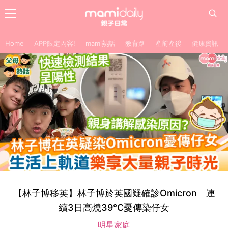
Home
APP限定內容!
mami熱話
教育路
產前產後
健康資訊
【林子博移英】林子博於英國疑確診Omicron 連
續3日高燒39°C憂傳染仔女
明星家庭