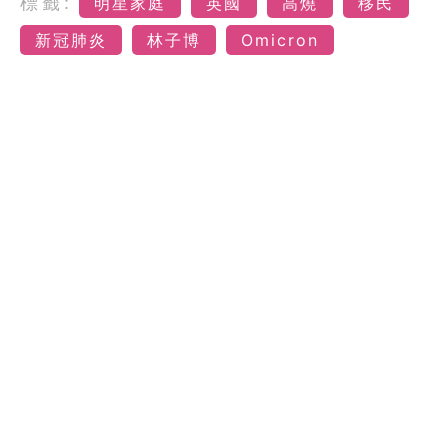
標籤:
明星家庭
英國
高燒
移民
新冠肺炎
林子博
Omicron