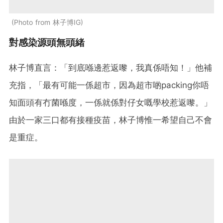
Photo from 林子博IG
對感染源頭無頭緒
林子博直言：「到底喺邊惹返嚟，我真係唔知！」他補
充指，「最有可能一係超市，因為超市啲packing你唔
知面頭有冇菌喺度，一係就係對仔女嘅學校惹返嚟。」
由於一家三口都有接種疫苗，林子博惟一希望自己不會
是重症。