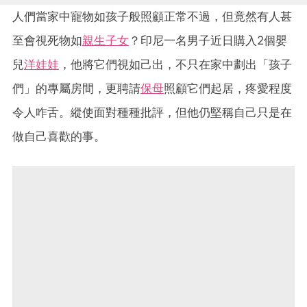
人們當家中寵物如孩子般照顧正常不過，但竟然有人甚
至會視死物如
親生子女
？印尼一名男子近日購入2個嬰
兒
洋娃娃
，他將它們視如己出，不只在家中劃出「孩子
們」的專屬房間，更聘請
保母
照顧它們起居，疼愛程度
令人咋舌。縱使面對種種批評，但他仍堅稱自己只是在
做自己喜歡的事。