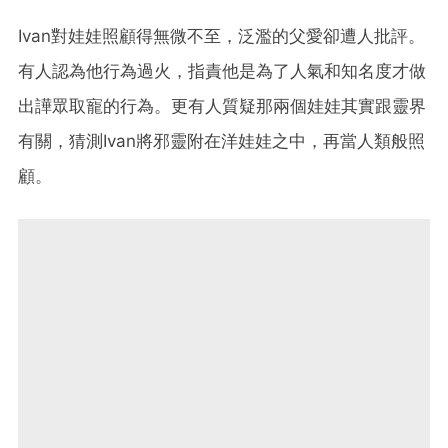
Ivan對娃娃照顧得無微不至，泛濫的父愛卻遭人批評。
有人認為他行為過火，指責他是為了人氣和知名度才做
出譁眾取寵的行為。更有人質疑那兩個娃娃其實跟靈界
有關，猜測Ivan將邪靈附在洋娃娃之中，再當人類般照
顧。