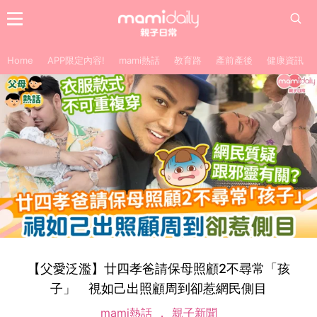
Home
APP限定內容!
mami熱話
教育路
產前產後
健康資訊
【父愛泛濫】廿四孝爸請保母照顧2不尋常「孩
子」 視如己出照顧周到卻惹網民側目
mami熱話
親子新聞