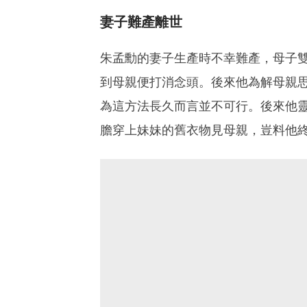
妻子難產離世
朱孟勳的妻子生產時不幸難產，母子
到母親便打消念頭。後來他為解母親
為這方法長久而言並不可行。後來他
膽穿上妹妹的舊衣物見母親，豈料他