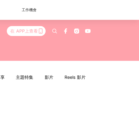
工作機會
在 APP上查看
分享
主題特集
影片
Reels 影片