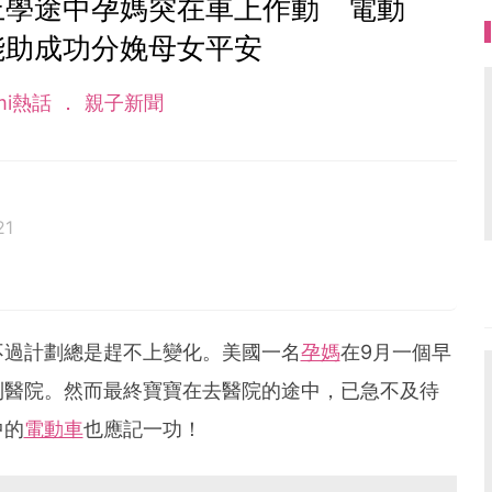
上學途中孕媽突在車上作動 電動
能助成功分娩母女平安
mi熱話
親子新聞
21
不過計劃總是趕不上變化。美國一名
孕媽
在9月一個早
到醫院。然而最終寶寶在去醫院的途中，已急不及待
中的
電動車
也應記一功！