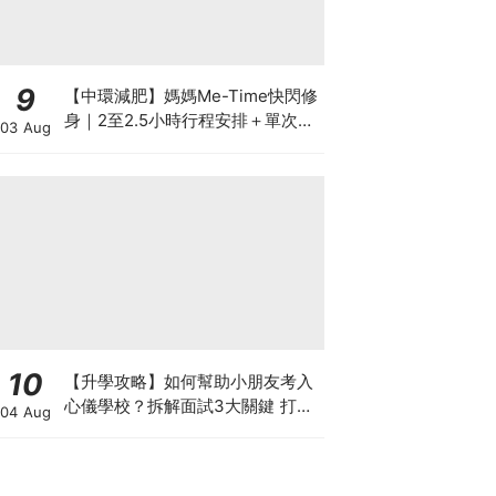
9
【中環減肥】媽媽Me-Time快閃修
身｜2至2.5小時行程安排＋單次收
03 Aug
費攻略
10
【升學攻略】如何幫助小朋友考入
心儀學校？拆解面試3大關鍵 打好
04 Aug
多元智能發展的營養基礎