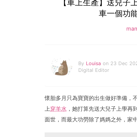
【車上生產】送兒子
車一個功
ma
By
Louisa
on 23 Dec 20
Digital Editor
懷胎多月只為寶寶的出生做好準備，
上
穿羊水
，她打算先送大兒子上學再
面世，而最大功勞除了媽媽之外，家