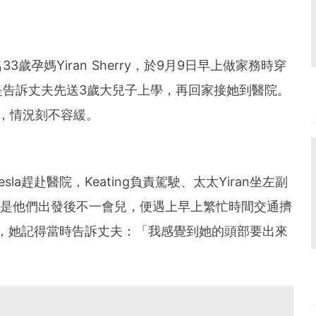
孕媽Yiran Sherry，於9月9日早上做家務時穿
是告訴丈夫先送3歲大兒子上學，再回家接她到醫院。
院，情況刻不容緩。
a趕赴醫院，Keating負責駕駛、太太Yiran坐左副
。可是他們出發後不一會兒，便遇上早上繁忙時間交通擠
猛烈，她記得當時告訴丈夫：「我感覺到她的頭部要出來