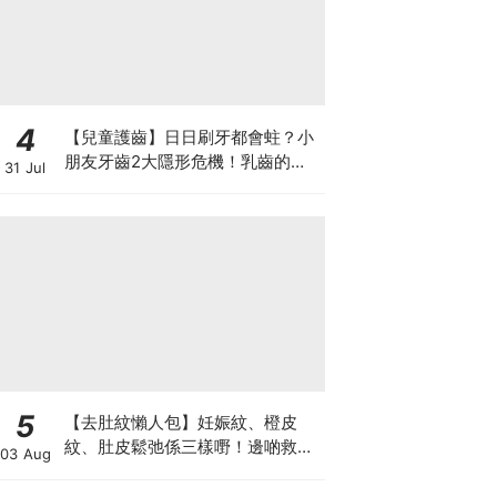
4
【兒童護齒】日日刷牙都會蛀？小
朋友牙齒2大隱形危機！乳齒的琺
31 Jul
瑯質比成人薄弱50%！選牙膏要睇
含氟量！
5
【去肚紋懶人包】妊娠紋、橙皮
紋、肚皮鬆弛係三樣嘢！邊啲救得
03 Aug
返、邊啲只能淡化？