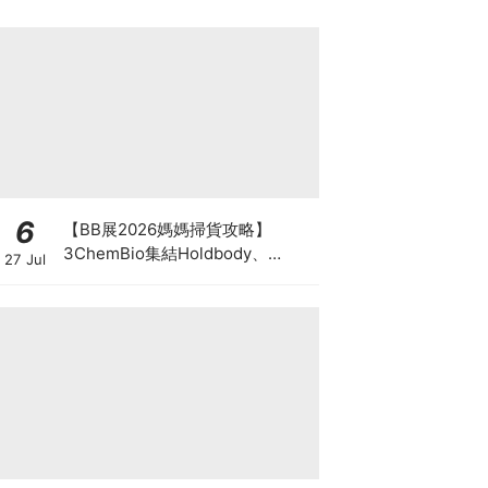
6
【BB展2026媽媽掃貨攻略】
3ChemBio集結Holdbody、
27 Jul
ProVen、森下仁丹、Return人氣
品牌激減！低至18折＋買3送1＋原
箱優惠低至65折