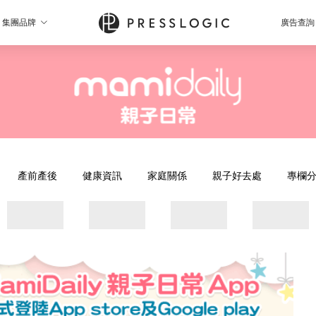
集團品牌
廣告查詢
產前產後
健康資訊
家庭關係
親子好去處
專欄