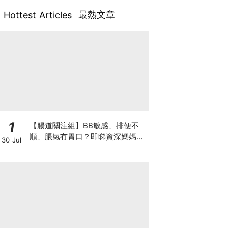
最熱文章
Hottest Articles
1
【腸道關注組】BB敏感、排便不
順、脹氣冇胃口？即睇資深媽媽分
30 Jul
享經驗之談 輕鬆解決湊B煩惱